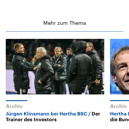
Mehr zum Thema
Archiv
Archiv
Jürgen Klinsmann bei Hertha BSC
Der
Hertha
Trainer des Investors
die Bun