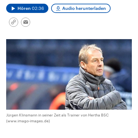
CDU, SPD und FDP regiert.-
aktuelle Weltgeschehen.
Hören
02:36
Audio herunterladen
Umfragen, Prognosen,
Wahlprogramme, aktuelle Berichte
Sendungen
Programm
Podcasts
und Hintergründe zu den Parteien
und Kandidaten der anstehenden
Link
Email
Wahl.
kopieren/teilen
Audio-Archiv
Jürgen Klinsmann in seiner Zeit als Trainer von Hertha BSC
(www.imago-images.de)