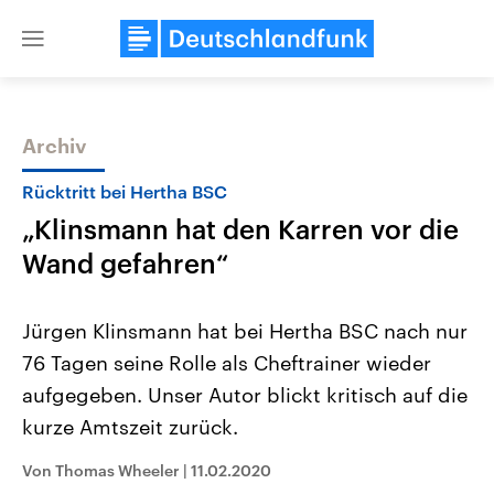
Close
menu
Archiv
Themen
Rücktritt bei Hertha BSC
„Klinsmann hat den Karren vor die
Wand gefahren“
Jürgen Klinsmann hat bei Hertha BSC nach nur
76 Tagen seine Rolle als Cheftrainer wieder
Landtagswahl Sachsen-Anhalt
USA
aufgegeben. Unser Autor blickt kritisch auf die
2026
Aktuelle Beiträge, Analys
Alle Informationen
Hintergründe
kurze Amtszeit zurück.
Sachsen-Anhalt wählt am 6.
Wirtschaftlich und militäri
September 2026 einen neuen
gehören die Vereinigten S
Von Thomas Wheeler
|
11.02.2020
Landtag. Seit 2021 wird das
den mächtigsten Ländern 
Bundesland von einer Koalition aus
mit großem Einfluss auf d