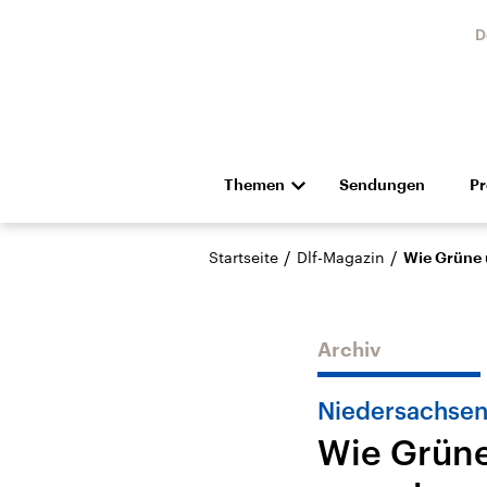
D
Themen
Sendungen
P
Die Nachrichten
Politik
/
/
Startseite
Dlf-Magazin
Wie Grüne 
Hörspiel und Feature
Musik
Archiv
Niedersachse
Wie Grüne
Landtagswahl Sachsen-
USA
Anhalt 2026
Aktuel