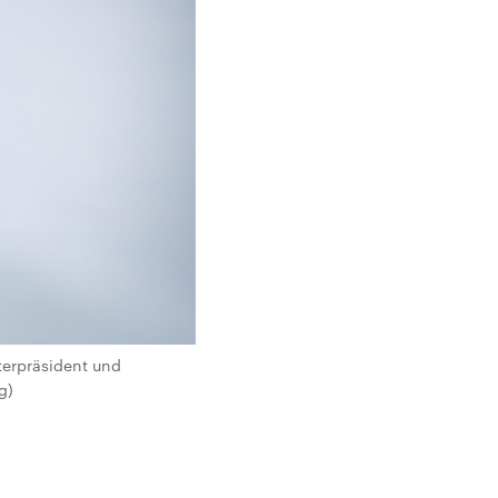
sterpräsident und
g)