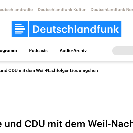
eutschlandradio
Deutschlandfunk Kultur
Deutschlandfunk No
rogramm
Podcasts
Audio-Archiv
Wirtschaft
Wissen
Kultur
Europa
Gesellschaf
und CDU mit dem Weil-Nachfolger Lies umgehen
n
 und CDU mit dem Weil-Nach
Nahostkonflikt
Iran
le Beiträge,
Aktuelle Lage und
Aktuelle Lage und