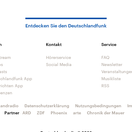
Entdecken Sie den Deutschlandfunk
n
Kontakt
Service
tream
Hörerservice
FAQ
os
Social Media
Newsletter
asts
Veranstaltunge
schlandfunk App
Musikliste
richten App
RSS
uenzen
landradio
Datenschutzerklärung
Nutzungsbedingungen
I
Partner
ARD
ZDF
Phoenix
arte
Chronik der Mauer