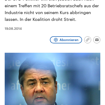
CDU, SPD und FDP regiert.-
aktuelle Weltgeschehen.
einem Treffen mit 20 Betriebsratschefs aus der
Umfragen, Prognosen,
Wahlprogramme, aktuelle Berichte
Industrie nicht von seinem Kurs abbringen
Sendungen
Programm
Podcasts
und Hintergründe zu den Parteien
und Kandidaten der anstehenden
lassen. In der Koalition droht Streit.
Wahl.
Audio-Archiv
19.08.2014
Abonnieren
Link
Emai
kopieren/te