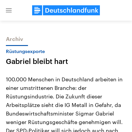
Close
menu
Archiv
Themen
Rüstungsexporte
Gabriel bleibt hart
100.000 Menschen in Deutschland arbeiten in
einer umstrittenen Branche: der
Rüstungsindustrie. Die Zukunft dieser
Landtagswahl Sachsen-Anhalt
USA
Arbeitsplätze sieht die IG Metall in Gefahr, da
2026
Aktuelle Beiträge, Analys
Alle Informationen
Bundeswirtschaftsminister Sigmar Gabriel
Hintergründe
Sachsen-Anhalt wählt am 6.
Wirtschaftlich und militäri
weniger Rüstungsgeschäfte genehmigen will.
September 2026 einen neuen
gehören die Vereinigten S
Landtag. Seit 2021 wird das
den mächtigsten Ländern 
Der SPD-Politiker will sich jedoch auch nach
Bundesland von einer Koalition aus
mit großem Einfluss auf d