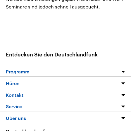
Seminare sind jedoch schnell ausgebucht.
Entdecken Sie den Deutschlandfunk
Programm
Programm
Hören
Alle Sendungen
Livestream
Kontakt
Die Nachrichten
Audios
Hörerservice
Service
Nachrichtenleicht
Podcasts
Social Media
FAQ
Über uns
Neue Beiträge auf dlf.de
Deutschlandfunk App
Newsletter
Deutschlandradio
Themen-Schwerpunkte
Nachrichten App