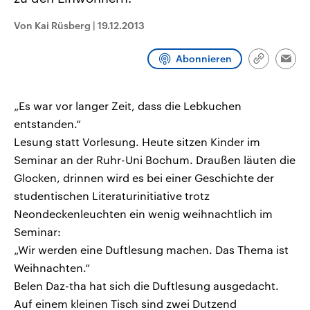
CDU, SPD und FDP regiert.-
aktuelle Weltgeschehen.
Umfragen, Prognosen,
Von Kai Rüsberg
|
19.12.2013
Wahlprogramme, aktuelle Berichte
Sendungen
Programm
Podcasts
und Hintergründe zu den Parteien
und Kandidaten der anstehenden
Abonnieren
Wahl.
Link
Emai
kopieren/te
Audio-Archiv
„Es war vor langer Zeit, dass die Lebkuchen
entstanden.“
Lesung statt Vorlesung. Heute sitzen Kinder im
Seminar an der Ruhr-Uni Bochum. Draußen läuten die
Glocken, drinnen wird es bei einer Geschichte der
studentischen Literaturinitiative trotz
Neondeckenleuchten ein wenig weihnachtlich im
Seminar:
„Wir werden eine Duftlesung machen. Das Thema ist
Weihnachten.“
Belen Daz-tha hat sich die Duftlesung ausgedacht.
Auf einem kleinen Tisch sind zwei Dutzend