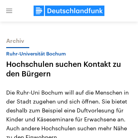
Close
menu
Archiv
Themen
Ruhr-Universität Bochum
Hochschulen suchen Kontakt zu
den Bürgern
Die Ruhr-Uni Bochum will auf die Menschen in
der Stadt zugehen und sich öffnen. Sie bietet
Landtagswahl Sachsen-Anhalt
USA
deshalb zum Beispiel eine Duftvorlesung für
2026
Aktuelle Beiträge, Analys
Alle Informationen
Hintergründe
Kinder und Käseseminare für Erwachsene an.
Sachsen-Anhalt wählt am 6.
Wirtschaftlich und militäri
September 2026 einen neuen
gehören die Vereinigten S
Auch andere Hochschulen suchen mehr Nähe
Landtag. Seit 2021 wird das
den mächtigsten Ländern 
zu den Einwohnern.
Bundesland von einer Koalition aus
mit großem Einfluss auf d