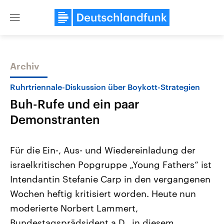
Close
menu
Archiv
Themen
Ruhrtriennale-Diskussion über Boykott-Strategien
Buh-Rufe und ein paar
Demonstranten
Für die Ein-, Aus- und Wiedereinladung der
israelkritischen Popgruppe „Young Fathers“ ist
Landtagswahl Sachsen-Anhalt
USA
Intendantin Stefanie Carp in den vergangenen
2026
Aktuelle Beiträge, Analys
Alle Informationen
Hintergründe
Wochen heftig kritisiert worden. Heute nun
Sachsen-Anhalt wählt am 6.
Wirtschaftlich und militäri
September 2026 einen neuen
gehören die Vereinigten S
moderierte Norbert Lammert,
Landtag. Seit 2021 wird das
den mächtigsten Ländern 
Bundestagsprädsident a.D., in diesem
Bundesland von einer Koalition aus
mit großem Einfluss auf d