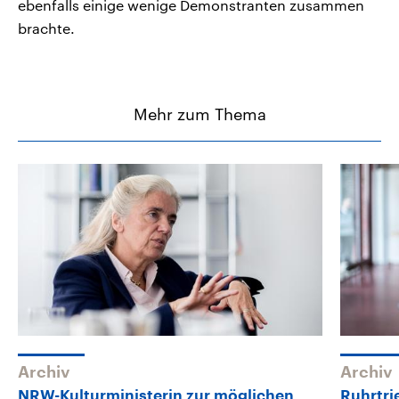
ebenfalls einige wenige Demonstranten zusammen
brachte.
Mehr zum Thema
Archiv
Archiv
NRW-Kulturministerin zur möglichen
Ruhrtri