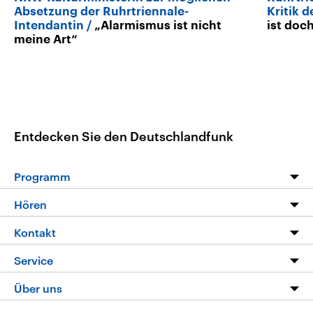
Absetzung der Ruhrtriennale-
Kritik 
Intendantin
„Alarmismus ist nicht
ist doc
meine Art“
Entdecken Sie den Deutschlandfunk
Programm
Programm
Hören
Alle Sendungen
Livestream
Kontakt
Die Nachrichten
Audios
Hörerservice
Service
Nachrichtenleicht
Podcasts
Social Media
FAQ
Über uns
Neue Beiträge auf dlf.de
Deutschlandfunk App
Newsletter
Deutschlandradio
Themen-Schwerpunkte