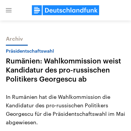
Close
menu
Archiv
Themen
Präsidentschaftswahl
Rumänien: Wahlkommission weist
Kandidatur des pro-russischen
Politikers Georgescu ab
In Rumänien hat die Wahlkommission die
Landtagswahl Sachsen-Anhalt
USA
Kandidatur des pro-russischen Politikers
2026
Aktuelle Beiträge, Analys
Alle Informationen
Hintergründe
Georgescu für die Präsidentschaftswahl im Mai
Sachsen-Anhalt wählt am 6.
Wirtschaftlich und militäri
September 2026 einen neuen
gehören die Vereinigten S
abgewiesen.
Landtag. Seit 2021 wird das
den mächtigsten Ländern 
Bundesland von einer Koalition aus
mit großem Einfluss auf d