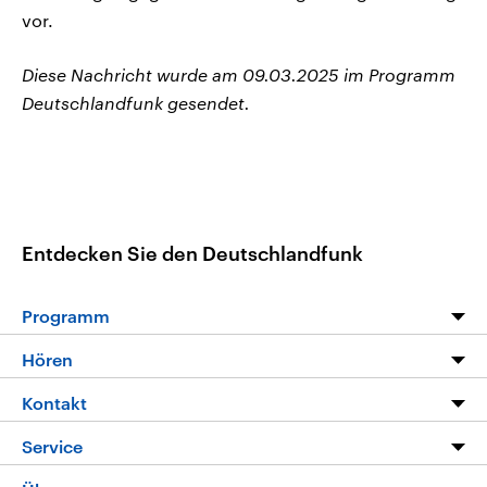
vor.
Diese Nachricht wurde am 09.03.2025 im Programm
Deutschlandfunk gesendet.
Entdecken Sie den Deutschlandfunk
Programm
Programm
Hören
Alle Sendungen
Livestream
Kontakt
Die Nachrichten
Audios
Hörerservice
Service
Nachrichtenleicht
Podcasts
Social Media
FAQ