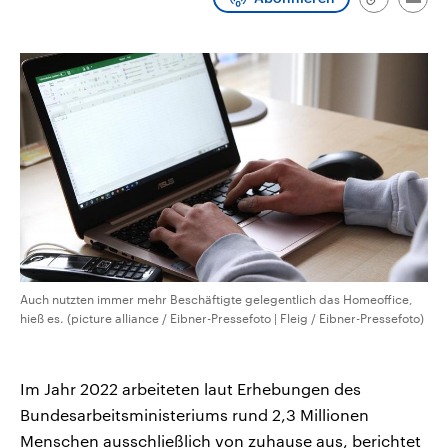
Link
Emai
CDU, SPD und FDP regiert.-
aktuelle Weltgeschehen.
kopieren/te
Umfragen, Prognosen,
Wahlprogramme, aktuelle Berichte
Sendungen
Programm
Podcasts
und Hintergründe zu den Parteien
und Kandidaten der anstehenden
Wahl.
Audio-Archiv
Auch nutzten immer mehr Beschäftigte gelegentlich das Homeoffice,
hieß es. (picture alliance / Eibner-Pressefoto | Fleig / Eibner-Pressefoto)
Im Jahr 2022 arbeiteten laut Erhebungen des
Bundesarbeitsministeriums rund 2,3 Millionen
Menschen ausschließlich von zuhause aus, berichtet