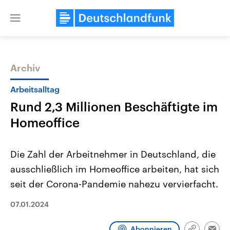
Close
menu
Archiv
Themen
Arbeitsalltag
Rund 2,3 Millionen Beschäftigte im
Homeoffice
Die Zahl der Arbeitnehmer in Deutschland, die
ausschließlich im Homeoffice arbeiten, hat sich
Landtagswahl Sachsen-Anhalt
USA
seit der Corona-Pandemie nahezu vervierfacht.
2026
Aktuelle Beiträge, Analys
Alle Informationen
Hintergründe
Sachsen-Anhalt wählt am 6.
Wirtschaftlich und militäri
07.01.2024
September 2026 einen neuen
gehören die Vereinigten S
Landtag. Seit 2021 wird das
den mächtigsten Ländern 
Bundesland von einer Koalition aus
mit großem Einfluss auf d
Abonnieren