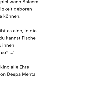
spiel wenn Saleem
gigkeit geboren
ge können.
bt es eine, in die
 du kannst Fische
s ihnen
o? ...“
kino alle Ehre
 von Deepa Mehta