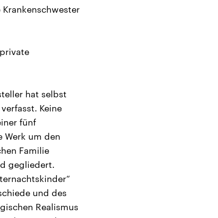
e Krankenschwester
 private
eller hat selbst
verfasst. Keine
iner fünf
e Werk um den
chen Familie
d gegliedert.
ternachtskinder“
rschiede und des
agischen Realismus