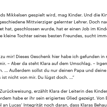
ds Mikkelsen gespielt wird, mag Kinder. Und die K
r geschiedene Mittvierziger gelernter Lehrer. Doch n
tet hat, geschlossen wurde, hat er einen Job im Kin
die kleine Tochter seines besten Freundes, sucht imm
zu mir! Dieses Geschenk hier habe ich gefunden in m
mir. – Aber da steht Klara auf dem Umschlag. – Irge
gen. ... Außerdem sollst du nur deinen Papa und dei
ist nicht von mir. Du lügst doch. ...“
Zurückweisung, erzählt Klara der Leiterin des Kinder
rdem habe er ihr sein erigiertes Glied gezeigt. Von 
l an Lucas‘ Integrität noch daran, dass Klaras Beha