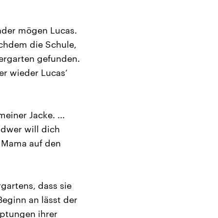
inder mögen Lucas.
achdem die Schule,
dergarten gefunden.
er wieder Lucas‘
einer Jacke. ...
ndwer will dich
ne Mama auf den
gartens, dass sie
Beginn an lässt der
uptungen ihrer