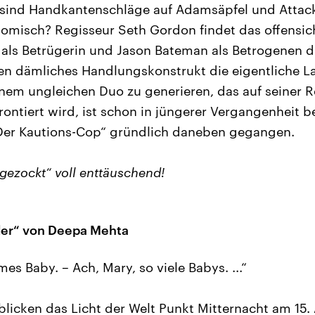
 sind Handkantenschläge auf Adamsäpfel und Attack
omisch? Regisseur Seth Gordon findet das offensich
als Betrügerin und Jason Bateman als Betrogenen d
en dämliches Handlungskonstrukt die eigentliche L
em ungleichen Duo zu generieren, das auf seiner R
rontiert wird, ist schon in jüngerer Vergangenheit b
„Der Kautions-Cop“ gründlich daneben gegangen.
bgezockt“ voll enttäuschend!
der“ von Deepa Mehta
s Baby. – Ach, Mary, so viele Babys. ...“
blicken das Licht der Welt Punkt Mitternacht am 15.