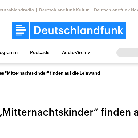
eutschlandradio
Deutschlandfunk Kultur
Deutschlandfunk No
rogramm
Podcasts
Audio-Archiv
Wirtschaft
Wissen
Kultur
Europa
Gesellschaf
s "Mitternachtskinder" finden auf die Leinwand
„Mitternachtskinder“ finden a
Nahostkonflikt
Iran
le Beiträge,
Aktuelle Lage und
Aktuelle Lage und