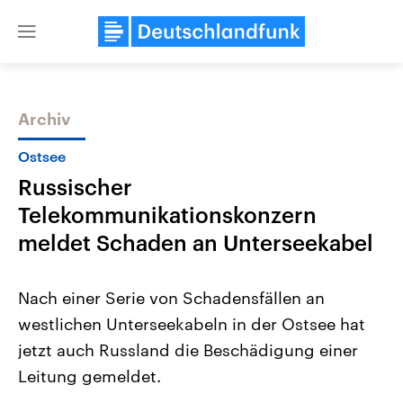
Close
menu
Archiv
Themen
Ostsee
Russischer
Telekommunikationskonzern
meldet Schaden an Unterseekabel
Nach einer Serie von Schadensfällen an
Landtagswahl Sachsen-Anhalt
USA
westlichen Unterseekabeln in der Ostsee hat
2026
Aktuelle Beiträge, Analys
Alle Informationen
Hintergründe
jetzt auch Russland die Beschädigung einer
Sachsen-Anhalt wählt am 6.
Wirtschaftlich und militäri
September 2026 einen neuen
gehören die Vereinigten S
Leitung gemeldet.
Landtag. Seit 2021 wird das
den mächtigsten Ländern 
Bundesland von einer Koalition aus
mit großem Einfluss auf d