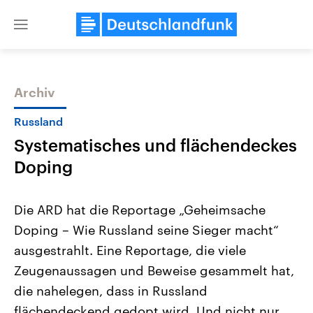
Close
menu
Archiv
Themen
Russland
Systematisches und flächendeckes
Doping
Die ARD hat die Reportage „Geheimsache
Doping – Wie Russland seine Sieger macht“
Landtagswahl Sachsen-Anhalt
USA
ausgestrahlt. Eine Reportage, die viele
2026
Aktuelle Beiträge, Analys
Alle Informationen
Hintergründe
Zeugenaussagen und Beweise gesammelt hat,
Sachsen-Anhalt wählt am 6.
Wirtschaftlich und militäri
September 2026 einen neuen
gehören die Vereinigten S
die nahelegen, dass in Russland
Landtag. Seit 2021 wird das
den mächtigsten Ländern 
flächendeckend gedopt wird. Und nicht nur
Bundesland von einer Koalition aus
mit großem Einfluss auf d