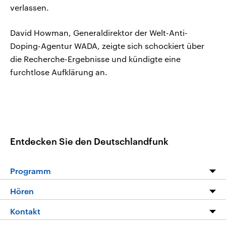
verlassen.
David Howman, Generaldirektor der Welt-Anti-
Doping-Agentur WADA, zeigte sich schockiert über
die Recherche-Ergebnisse und kündigte eine
furchtlose Aufklärung an.
Entdecken Sie den Deutschlandfunk
Programm
Programm
Hören
Alle Sendungen
Livestream
Kontakt
Die Nachrichten
Audios