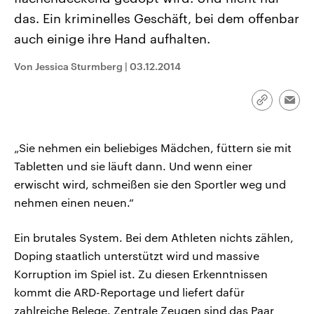
CDU, SPD und FDP regiert.-
aktuelle Weltgeschehen.
das. Ein kriminelles Geschäft, bei dem offenbar
Umfragen, Prognosen,
Wahlprogramme, aktuelle Berichte
auch einige ihre Hand aufhalten.
Sendungen
Programm
Podcasts
und Hintergründe zu den Parteien
und Kandidaten der anstehenden
Wahl.
Von Jessica Sturmberg
|
03.12.2014
Audio-Archiv
Link
Emai
kopieren/te
„Sie nehmen ein beliebiges Mädchen, füttern sie mit
Tabletten und sie läuft dann. Und wenn einer
erwischt wird, schmeißen sie den Sportler weg und
nehmen einen neuen.“
Ein brutales System. Bei dem Athleten nichts zählen,
Doping staatlich unterstützt wird und massive
Korruption im Spiel ist. Zu diesen Erkenntnissen
kommt die ARD-Reportage und liefert dafür
zahlreiche Belege. Zentrale Zeugen sind das Paar