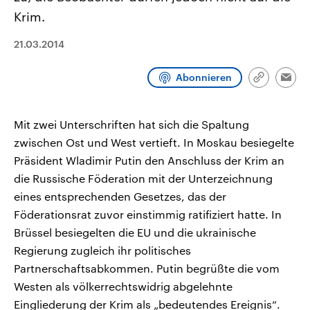
aktuelle Weltgeschehen.
Diese wird wie die Hisboll
Krim.
Libanon vom Iran unterstüt
Sendungen
Programm
Podcasts
21.03.2014
Audio-Archiv
Abonnieren
Link
Emai
kopieren/te
Mit zwei Unterschriften hat sich die Spaltung
zwischen Ost und West vertieft. In Moskau besiegelte
Präsident Wladimir Putin den Anschluss der Krim an
die Russische Föderation mit der Unterzeichnung
eines entsprechenden Gesetzes, das der
Föderationsrat zuvor einstimmig ratifiziert hatte. In
Brüssel besiegelten die EU und die ukrainische
Regierung zugleich ihr politisches
Partnerschaftsabkommen. Putin begrüßte die vom
Westen als völkerrechtswidrig abgelehnte
Eingliederung der Krim als „bedeutendes Ereignis“.