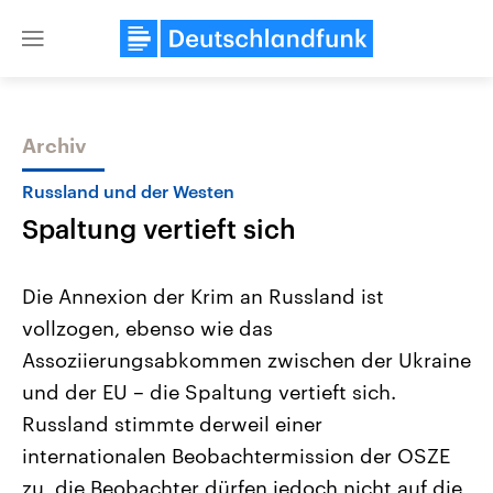
Close
menu
Archiv
Themen
Russland und der Westen
Spaltung vertieft sich
Die Annexion der Krim an Russland ist
vollzogen, ebenso wie das
Assoziierungsabkommen zwischen der Ukraine
USA
Nahostkonflikt
und der EU – die Spaltung vertieft sich.
Aktuelle Beiträge, Analysen und
Aktuelle Lage und Hinter
Der Überfall der palästine
Hintergründe
Russland stimmte derweil einer
Wirtschaftlich und militärisch
Terrororganisation Hamas
internationalen Beobachtermission der OSZE
gehören die Vereinigten Staaten zu
Oktober 2023 auf Israel ha
den mächtigsten Ländern der Erde,
Region wieder die Gewalt 
zu, die Beobachter dürfen jedoch nicht auf die
mit großem Einfluss auf das
Israel möchte die Hamas z