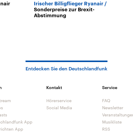
nair
Irischer Billigflieger Ryanair
Sonderpreise zur Brexit-
Abstimmung
Entdecken Sie den Deutschlandfunk
n
Kontakt
Service
tream
Hörerservice
FAQ
os
Social Media
Newsletter
asts
Veranstaltunge
schlandfunk App
Musikliste
richten App
RSS