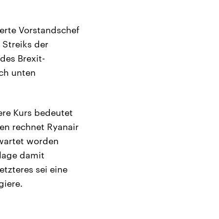
terte Vorstandschef
 Streiks der
des Brexit-
ch unten
ere Kurs bedeutet
en rechnet Ryanair
wartet worden
lage damit
tzteres sei eine
giere.