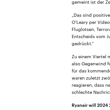
gemeint ist der Z
„Das sind positiv
O'Leary per Video
Fluglotsen, Terro
Entscheids vom J
gedrückt.“
Zu einem Viertel 
also Gegenwind f
für das kommende
waren zuletzt zwö
reagieren, dass n
schlechte Nachrich
Ryanair will 2024