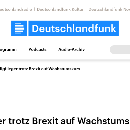
eutschlandradio
Deutschlandfunk Kultur
Deutschlandfunk No
rogramm
Podcasts
Audio-Archiv
Wirtschaft
Wissen
Kultur
Europa
Gesellschaf
lligflieger trotz Brexit auf Wachstumskurs
ger trotz Brexit auf Wachstum
Nahostkonflikt
Iran
le Beiträge,
Aktuelle Lage und
Aktuelle Lage und