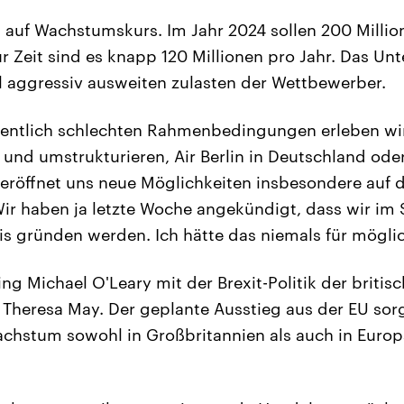
ll auf Wachstumskurs. Im Jahr 2024 sollen 200 Milli
ur Zeit sind es knapp 120 Millionen pro Jahr. Das Un
l aggressiv ausweiten zulasten der Wettbewerber.
entlich schlechten Rahmenbedingungen erleben wir
 und umstrukturieren, Air Berlin in Deutschland oder Al
 eröffnet uns neue Möglichkeiten insbesondere auf 
ir haben ja letzte Woche angekündigt, dass wir im
sis gründen werden. Ich hätte das niemals für möglic
ing Michael O'Leary mit der Brexit-Politik der britis
 Theresa May. Der geplante Ausstieg aus der EU sorg
chstum sowohl in Großbritannien als auch in Europ