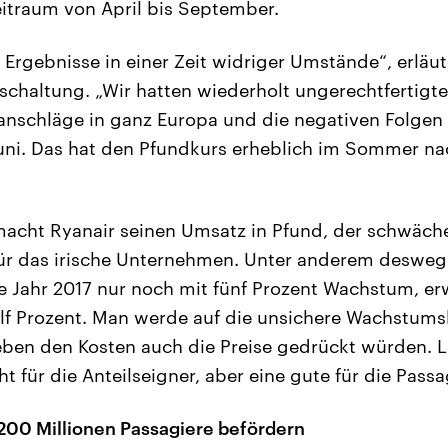
eitraum von April bis September.
e Ergebnisse in einer Zeit widriger Umstände“, erläu
schaltung. „Wir hatten wiederholt ungerechtfertigte
ranschläge in ganz Europa und die negativen Folgen 
uni. Das hat den Pfundkurs erheblich im Sommer na
macht Ryanair seinen Umsatz in Pfund, der schwäch
ür das irische Unternehmen. Unter anderem desweg
 Jahr 2017 nur noch mit fünf Prozent Wachstum, er
lf Prozent. Man werde auf die unsichere Wachstums
eben den Kosten auch die Preise gedrückt würden. Le
t für die Anteilseigner, aber eine gute für die Passa
 200 Millionen Passagiere befördern