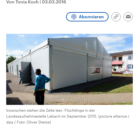
Von Tonia Koch
|
03.03.2016
CDU, SPD und FDP regiert.-
aktuelle Weltgeschehen.
Umfragen, Prognosen,
Wahlprogramme, aktuelle Berichte
Abonnieren
Sendungen
Programm
Podcasts
und Hintergründe zu den Parteien
Link
Emai
und Kandidaten der anstehenden
kopieren/te
Wahl.
Audio-Archiv
Inzwischen stehen die Zelte leer: Flüchtlinge in der
Landesaufnahmestelle Lebach im September 2015. (picture alliance /
dpa / Foto: Oliver Dietze)