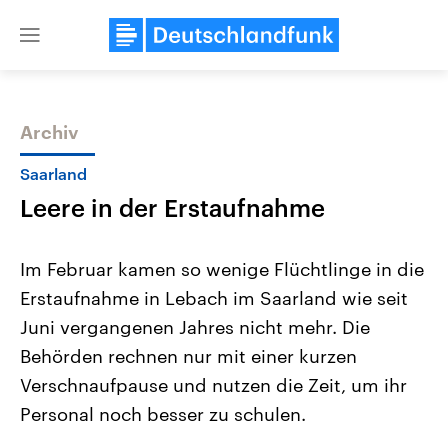
Close
menu
Archiv
Themen
Saarland
Leere in der Erstaufnahme
Im Februar kamen so wenige Flüchtlinge in die
Erstaufnahme in Lebach im Saarland wie seit
Juni vergangenen Jahres nicht mehr. Die
Landtagswahl Sachsen-Anhalt
USA
Behörden rechnen nur mit einer kurzen
2026
Aktuelle Beiträge, Analys
Alle Informationen
Verschnaufpause und nutzen die Zeit, um ihr
Hintergründe
Sachsen-Anhalt wählt am 6.
Wirtschaftlich und militäri
Personal noch besser zu schulen.
September 2026 einen neuen
gehören die Vereinigten S
Landtag. Seit 2021 wird das
den mächtigsten Ländern 
Bundesland von einer Koalition aus
mit großem Einfluss auf d