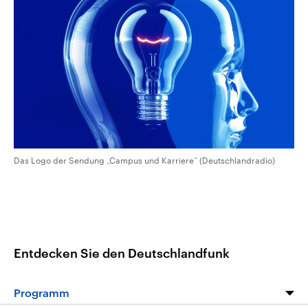
CDU, SPD und FDP regiert.-
aktuelle Weltgeschehen.
Umfragen, Prognosen,
Wahlprogramme, aktuelle Berichte
Sendungen
Programm
Podcasts
und Hintergründe zu den Parteien
und Kandidaten der anstehenden
Wahl.
Audio-Archiv
Das Logo der Sendung „Campus und Karriere“ (Deutschlandradio)
Entdecken Sie den Deutschlandfunk
Programm