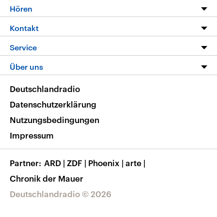
Programm
Hören
Alle Sendungen
Livestream
Kontakt
Die Nachrichten
Audios
Hörerservice
Service
Nachrichtenleicht
Podcasts
Social Media
FAQ
Über uns
Neue Beiträge auf dlf.de
Deutschlandfunk App
Newsletter
Deutschlandradio
Themen-Schwerpunkte
Nachrichten App
Deutschlandradio
Veranstaltungen
Presse
Frequenzen
Datenschutzerklärung
Musikliste
Ausbildung und Karriere
Nutzungsbedingungen
RSS
Transparenz
Impressum
Korrekturen
Barrierefreiheit
Partner
ARD
|
ZDF
|
Phoenix
|
arte
|
Chronik der Mauer
Deutschlandradio © 2026