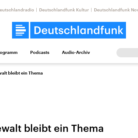
eutschlandradio
Deutschlandfunk Kultur
Deutschlandfunk No
rogramm
Podcasts
Audio-Archiv
Wirtschaft
Wissen
Kultur
Europa
Gesellschaf
alt bleibt ein Thema
walt bleibt ein Thema
Nahostkonflikt
Iran
le Beiträge,
Aktuelle Lage und
Aktuelle Lage und