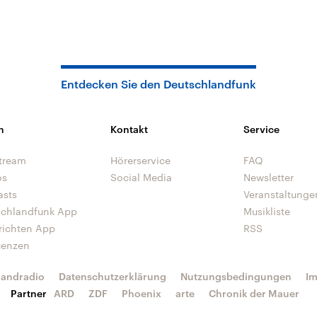
Entdecken Sie den Deutschlandfunk
n
Kontakt
Service
tream
Hörerservice
FAQ
os
Social Media
Newsletter
asts
Veranstaltunge
schlandfunk App
Musikliste
richten App
RSS
uenzen
landradio
Datenschutzerklärung
Nutzungsbedingungen
I
Partner
ARD
ZDF
Phoenix
arte
Chronik der Mauer