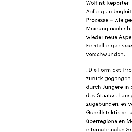
Wolf ist Reporter
Anfang an begleit
Prozesse – wie ge
Meinung nach absc
wieder neue Aspek
Einstellungen sei
verschwunden.
„Die Form des Pro
zurück gegangen s
durch Jüngere in
des Staatsschausp
zugebunden, es we
Guerillataktiken, u
überregionalen Me
internationalen S