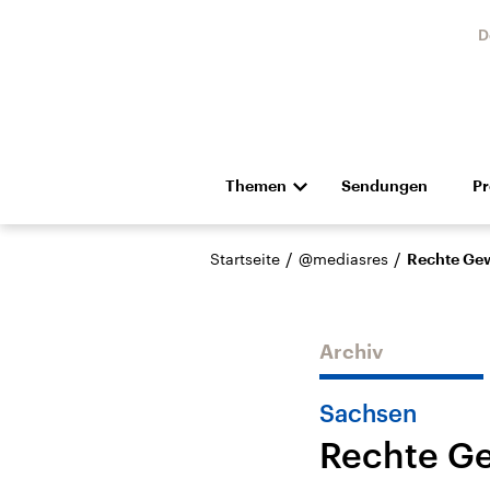
D
Themen
Sendungen
P
Die Nachrichten
Politik
/
/
Startseite
@mediasres
Rechte Gew
Hörspiel und Feature
Musik
Archiv
Sachsen
Rechte Ge
Landtagswahl Sachsen-
USA
Anhalt 2026
Aktuel