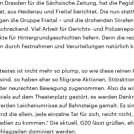
 in Dresden für die Sächsische Zeitung, hat die Pe
et, aus Heidenau und Freital berichtet. Die nun stat
gen die Gruppe Freital – und die drohenden Strafen
hreckend. Viel Arbeit für Gerichts- und Polizeirepo
te für Hintergrundgeschichten liefern. Denn die r
en durch Festnahmen und Verurteilungen natürlich 
testes ist nicht mehr so plump, so wie diese reinen
ind, so haben eher so filigrane Aktionen, Störakti
 der neurechten Bewegung zugenommen. Also da wir
iels auf dem Theaterplatz gestört, es werden Denk
rden Leichenumrisse auf Bahnsteige gemalt. Es si
nd die allein, jede einzelne Tat für sich, reicht nicht
dien zu kommen.“ Die aktuell, G20 lässt grüßen, eh
chlagzeilen dominiert werden.