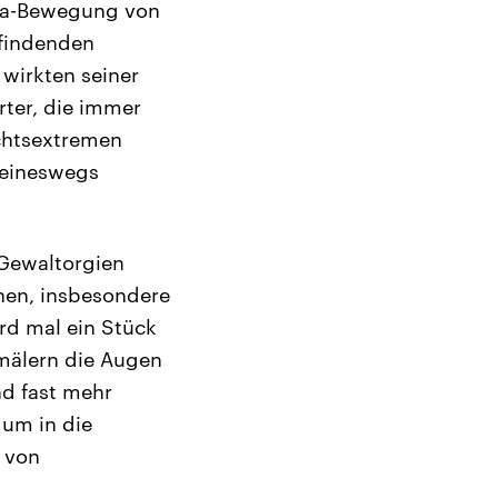
gida-Bewegung von
tfindenden
 wirkten seiner
rter, die immer
echtsextremen
keineswegs
 Gewaltorgien
onen, insbesondere
d mal ein Stück
mälern die Augen
nd fast mehr
, um in die
 von