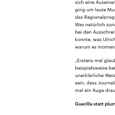
sich eine Auseina
ging um laute Mus
das Regionalprogr
Was natürlich zunä
bei den Ausschrei
konnte, was Ulric
warum es momenta
„Erstens mal glaub
beispielsweise be
unerklärliche Wei
sein, dass Journa
mal ein Auge drauf
Guerilla statt pl