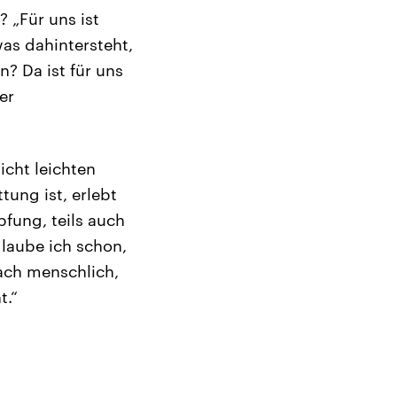
 „Für uns ist
was dahintersteht,
n? Da ist für uns
er
icht leichten
tung ist, erlebt
pfung, teils auch
glaube ich schon,
fach menschlich,
t.“