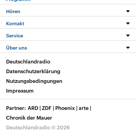
Programm
Hören
Alle Sendungen
Livestream
Kontakt
Die Nachrichten
Audios
Hörerservice
Service
Nachrichtenleicht
Podcasts
Social Media
FAQ
Über uns
Neue Beiträge auf dlf.de
Deutschlandfunk App
Newsletter
Deutschlandradio
Themen-Schwerpunkte
Nachrichten App
Deutschlandradio
Veranstaltungen
Presse
Frequenzen
Datenschutzerklärung
Musikliste
Ausbildung und Karriere
Nutzungsbedingungen
RSS
Transparenz
Impressum
Korrekturen
Barrierefreiheit
Partner
ARD
|
ZDF
|
Phoenix
|
arte
|
Chronik der Mauer
Deutschlandradio © 2026