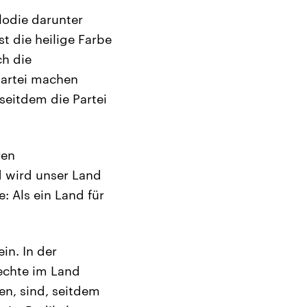
lodie darunter
t die heilige Farbe
ch die
 Partei machen
seitdem die Partei
ren
d wird unser Land
: Als ein Land für
in. In der
Rechte im Land
en, sind, seitdem