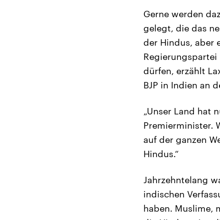
Gerne werden daz
gelegt, die das n
der Hindus, aber 
Regierungspartei 
dürfen, erzählt L
BJP in Indien an d
„Unser Land hat n
Premierminister. 
auf der ganzen Wel
Hindus.“
Jahrzehntelang war
indischen Verfass
haben. Muslime, mi