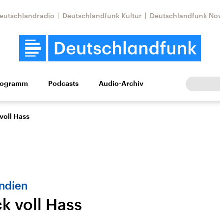
eutschlandradio
Deutschlandfunk Kultur
Deutschlandfunk No
rogramm
Podcasts
Audio-Archiv
Wirtschaft
Wissen
Kultur
Europa
Gesellschaf
voll Hass
Indien
k voll Hass
Nahostkonflikt
Iran
le Beiträge,
Aktuelle Lage und
Aktuelle Lage und