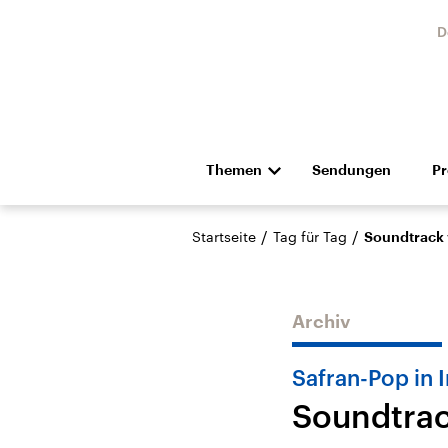
D
Themen
Sendungen
P
Die Nachrichten
Politik
/
/
Startseite
Tag für Tag
Soundtrack 
Hörspiel und Feature
Musik
Archiv
Safran-Pop in 
Soundtrac
Landtagswahl Sachsen-
USA
Anhalt 2026
Aktuel