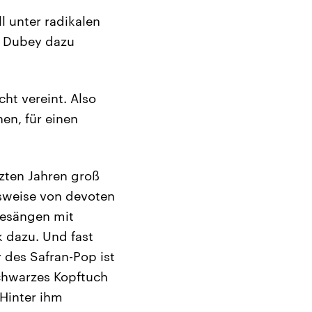
ll unter radikalen
i Dubey dazu
ht vereint. Also
en, für einen
tzten Jahren groß
nsweise von devoten
Gesängen mit
 dazu. Und fast
 des Safran-Pop ist
schwarzes Kopftuch
 Hinter ihm