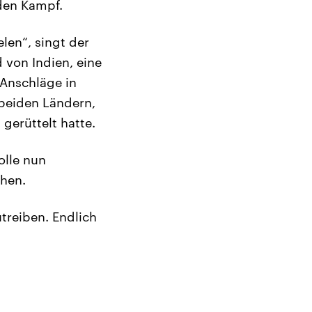
den Kampf.
en“, singt der
d von Indien, eine
 Anschläge in
beiden Ländern,
gerüttelt hatte.
olle nun
chen.
treiben. Endlich