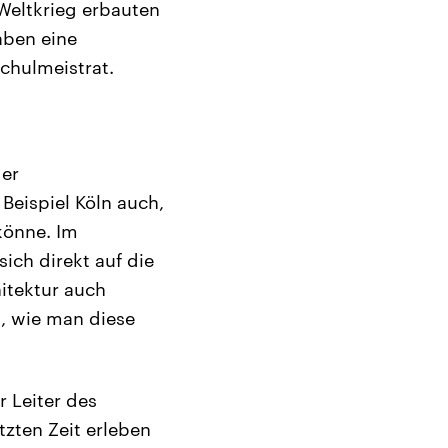
Weltkrieg erbauten
aben eine
chulmeistrat.
der
eispiel Köln auch,
 könne. Im
ich direkt auf die
itektur auch
, wie man diese
r Leiter des
zten Zeit erleben