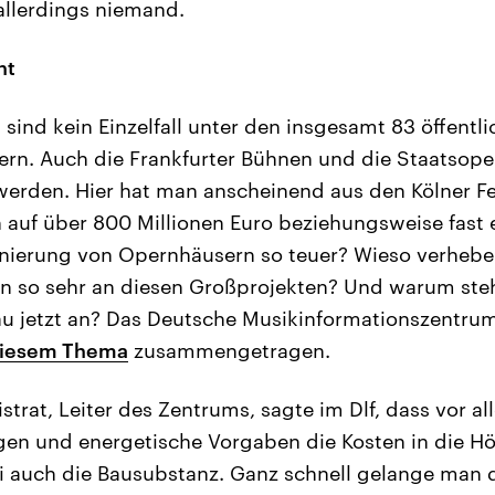
allerdings niemand.
nt
sind kein Einzelfall unter den insgesamt 83 öffentli
rn. Auch die Frankfurter Bühnen und die Staatsope
werden. Hier hat man anscheinend aus den Kölner Fe
n auf über 800 Millionen Euro beziehungsweise fast e
nierung von Opernhäusern so teuer? Wieso verhebe
n so sehr an diesen Großprojekten? Und warum ste
u jetzt an? Das Deutsche Musikinformationszentru
diesem Thema
zusammengetragen.
trat, Leiter des Zentrums, sagte im Dlf, dass vor al
en und energetische Vorgaben die Kosten in die Höh
i auch die Bausubstanz. Ganz schnell gelange man 