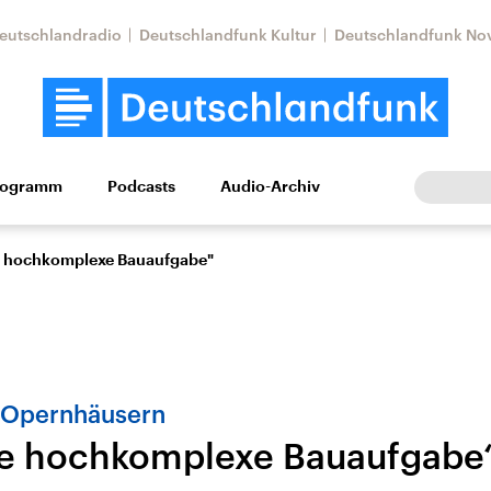
eutschlandradio
Deutschlandfunk Kultur
Deutschlandfunk No
rogramm
Podcasts
Audio-Archiv
Wirtschaft
Wissen
Kultur
Europa
Gesellschaf
ne hochkomplexe Bauaufgabe"
 Opernhäusern
ine hochkomplexe Bauaufgabe
Nahostkonflikt
Iran
le Beiträge,
Aktuelle Lage und
Aktuelle Lage und