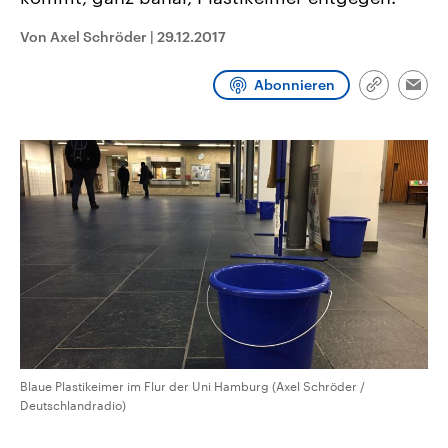
CDU, SPD und FDP regiert.-
aktuelle Weltgeschehen.
Umfragen, Prognosen,
Von Axel Schröder
|
29.12.2017
Wahlprogramme, aktuelle Berichte
Sendungen
Programm
Podcasts
und Hintergründe zu den Parteien
und Kandidaten der anstehenden
Abonnieren
Wahl.
Link
Emai
kopieren/te
Audio-Archiv
Blaue Plastikeimer im Flur der Uni Hamburg (Axel Schröder /
Deutschlandradio)