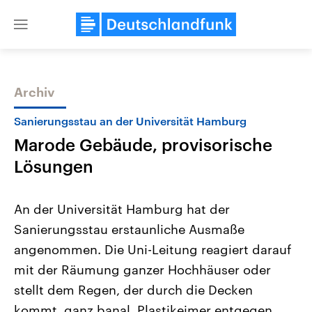
Close
menu
Archiv
Themen
Sanierungsstau an der Universität Hamburg
Marode Gebäude, provisorische
Lösungen
An der Universität Hamburg hat der
Sanierungsstau erstaunliche Ausmaße
Landtagswahl Sachsen-Anhalt
USA
angenommen. Die Uni-Leitung reagiert darauf
2026
Aktuelle Beiträge, Analys
Alle Informationen
Hintergründe
mit der Räumung ganzer Hochhäuser oder
Sachsen-Anhalt wählt am 6.
Wirtschaftlich und militäri
September 2026 einen neuen
gehören die Vereinigten S
stellt dem Regen, der durch die Decken
Landtag. Seit 2021 wird das
den mächtigsten Ländern 
kommt, ganz banal, Plastikeimer entgegen.
Bundesland von einer Koalition aus
mit großem Einfluss auf d