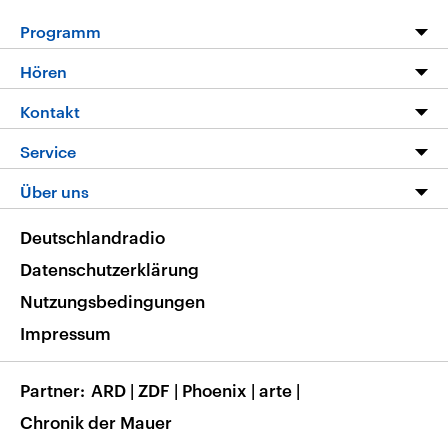
Programm
Programm
Hören
Alle Sendungen
Livestream
Kontakt
Die Nachrichten
Audios
Hörerservice
Service
Nachrichtenleicht
Podcasts
Social Media
FAQ
Über uns
Neue Beiträge auf dlf.de
Deutschlandfunk App
Newsletter
Deutschlandradio
Themen-Schwerpunkte
Nachrichten App
Deutschlandradio
Veranstaltungen
Presse
Frequenzen
Datenschutzerklärung
Musikliste
Ausbildung und Karriere
Nutzungsbedingungen
RSS
Transparenz
Impressum
Korrekturen
Barrierefreiheit
Partner
ARD
|
ZDF
|
Phoenix
|
arte
|
Chronik der Mauer