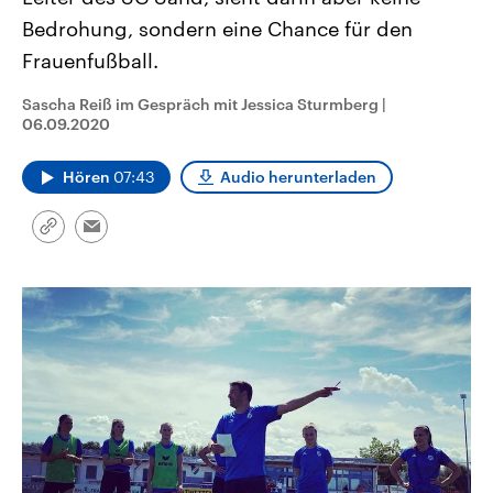
CDU, SPD und FDP regiert.-
aktuelle Weltgeschehen.
Bedrohung, sondern eine Chance für den
Umfragen, Prognosen,
Wahlprogramme, aktuelle Berichte
Frauenfußball.
Sendungen
Programm
Podcasts
und Hintergründe zu den Parteien
und Kandidaten der anstehenden
Wahl.
Sascha Reiß im Gespräch mit Jessica Sturmberg
|
Audio-Archiv
06.09.2020
Hören
07:43
Audio herunterladen
Link
Email
kopieren/teilen