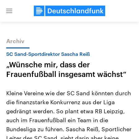
Close
menu
Archiv
Themen
SC Sand-Sportdirektor Sascha Reiß
„Wünsche mir, dass der
Frauenfußball insgesamt wächst“
Kleine Vereine wie der SC Sand könnten durch
die finanzstarke Konkurrenz aus der Liga
Landtagswahl Sachsen-Anhalt
USA
gedrängt werden. So plant etwa RB Leipzig,
2026
Aktuelle Beiträge, Analys
Alle Informationen
Hintergründe
auch im Frauenfußball ein Team in die
Sachsen-Anhalt wählt am 6.
Wirtschaftlich und militäri
September 2026 einen neuen
gehören die Vereinigten S
Bundesliga zu führen. Sascha Reiß, Sportlicher
Landtag. Seit 2021 wird das
den mächtigsten Ländern 
Leiter des SC Sand, sieht darin aber keine
Bundesland von einer Koalition aus
mit großem Einfluss auf d