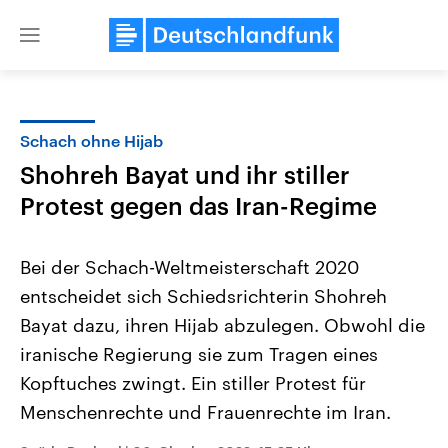
Close
menu
Schach ohne Hijab
Themen
Shohreh Bayat und ihr stiller
Protest gegen das Iran-Regime
Bei der Schach-Weltmeisterschaft 2020
entscheidet sich Schiedsrichterin Shohreh
Bayat dazu, ihren Hijab abzulegen. Obwohl die
Landtagswahl Sachsen-Anhalt
USA
iranische Regierung sie zum Tragen eines
2026
Aktuelle Beiträge, Analys
Kopftuches zwingt. Ein stiller Protest für
Alle Informationen
Hintergründe
Sachsen-Anhalt wählt am 6.
Wirtschaftlich und militäri
Menschenrechte und Frauenrechte im Iran.
September 2026 einen neuen
gehören die Vereinigten S
Landtag. Seit 2021 wird das
den mächtigsten Ländern 
Bundesland von einer Koalition aus
mit großem Einfluss auf d