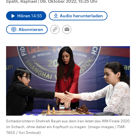
Späth, Raphael
|
06. Oktober 2022, 15:25 Uhr
CDU, SPD und FDP regiert.-
aktuelle Weltgeschehen.
Umfragen, Prognosen,
Wahlprogramme, aktuelle Berichte
Hören
14:55
Audio herunterladen
Sendungen
Programm
Podcasts
und Hintergründe zu den Parteien
und Kandidaten der anstehenden
Wahl.
Abonnieren
Link
Email
Audio-Archiv
kopieren/teilen
Schiedsrichterin Shohreh Bayat aus dem Iran leitet das WM-Finale 2020
im Schach, ohne dabei ein Kopftuch zu tragen. (imago images / ITAR-
TASS / Yuri Smityuk)