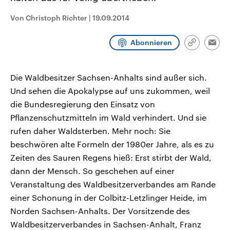
aktuelle Weltgeschehen.
Diese wird wie die Hisboll
Libanon vom Iran unterstüt
Von Christoph Richter
|
19.09.2014
Sendungen
Programm
Podcasts
Abonnieren
Link
Emai
kopieren/te
Audio-Archiv
Die Waldbesitzer Sachsen-Anhalts sind außer sich.
Und sehen die Apokalypse auf uns zukommen, weil
die Bundesregierung den Einsatz von
Pflanzenschutzmitteln im Wald verhindert. Und sie
rufen daher Waldsterben. Mehr noch: Sie
beschwören alte Formeln der 1980er Jahre, als es zu
Zeiten des Sauren Regens hieß: Erst stirbt der Wald,
dann der Mensch. So geschehen auf einer
Veranstaltung des Waldbesitzerverbandes am Rande
einer Schonung in der Colbitz-Letzlinger Heide, im
Norden Sachsen-Anhalts. Der Vorsitzende des
Waldbesitzerverbandes in Sachsen-Anhalt, Franz