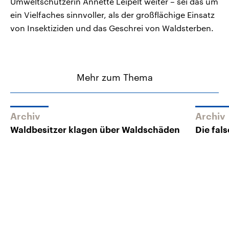
Umweltschützerin Annette Leipelt weiter – sei das um
ein Vielfaches sinnvoller, als der großflächige Einsatz
von Insektiziden und das Geschrei von Waldsterben.
Mehr zum Thema
Archiv
Archiv
Waldbesitzer klagen über Waldschäden
Die fal