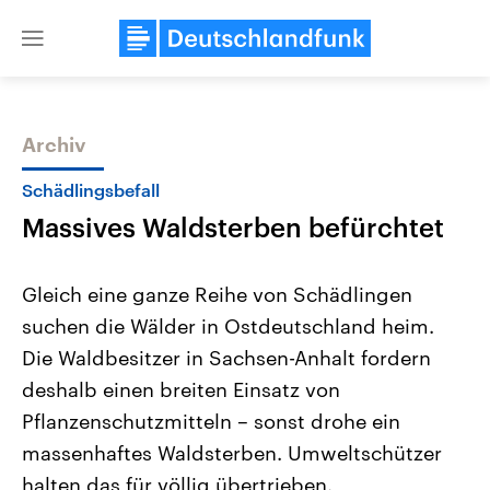
Close
menu
Archiv
Themen
Schädlingsbefall
Massives Waldsterben befürchtet
Gleich eine ganze Reihe von Schädlingen
suchen die Wälder in Ostdeutschland heim.
Die Waldbesitzer in Sachsen-Anhalt fordern
USA
Nahostkonflikt
deshalb einen breiten Einsatz von
Aktuelle Beiträge, Analysen und
Aktuelle Lage und Hinter
Der Überfall der palästine
Hintergründe
Pflanzenschutzmitteln – sonst drohe ein
Wirtschaftlich und militärisch
Terrororganisation Hamas
massenhaftes Waldsterben. Umweltschützer
gehören die Vereinigten Staaten zu
Oktober 2023 auf Israel ha
den mächtigsten Ländern der Erde,
Region wieder die Gewalt 
halten das für völlig übertrieben.
mit großem Einfluss auf das
Israel möchte die Hamas z