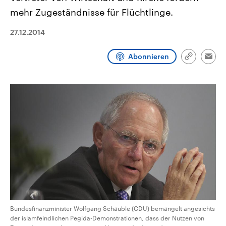
CDU, SPD und FDP regiert.-
aktuelle Weltgeschehen.
mehr Zugeständnisse für Flüchtlinge.
Umfragen, Prognosen,
Wahlprogramme, aktuelle Berichte
Sendungen
Programm
Podcasts
und Hintergründe zu den Parteien
27.12.2014
und Kandidaten der anstehenden
Wahl.
Audio-Archiv
Abonnieren
Link
Emai
kopieren/te
Bundesfinanzminister Wolfgang Schäuble (CDU) bemängelt angesichts
der islamfeindlichen Pegida-Demonstrationen, dass der Nutzen von