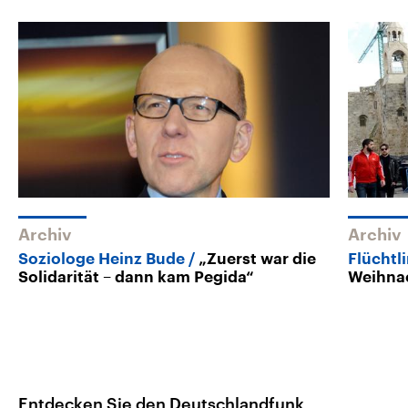
Archiv
Archiv
Soziologe Heinz Bude
„Zuerst war die
Flüchtl
Solidarität – dann kam Pegida“
Weihnac
Entdecken Sie den Deutschlandfunk