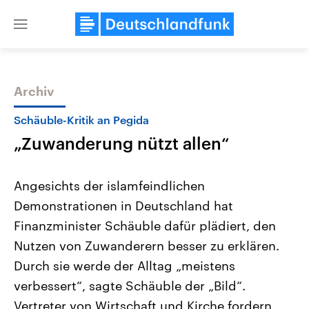
Close
menu
Archiv
Themen
Schäuble-Kritik an Pegida
„Zuwanderung nützt allen“
Angesichts der islamfeindlichen
Demonstrationen in Deutschland hat
Finanzminister Schäuble dafür plädiert, den
Landtagswahl Sachsen-Anhalt
USA
Nutzen von Zuwanderern besser zu erklären.
2026
Aktuelle Beiträge, Analys
Alle Informationen
Durch sie werde der Alltag „meistens
Hintergründe
Sachsen-Anhalt wählt am 6.
Wirtschaftlich und militäri
verbessert“, sagte Schäuble der „Bild“.
September 2026 einen neuen
gehören die Vereinigten S
Landtag. Seit 2021 wird das
den mächtigsten Ländern 
Vertreter von Wirtschaft und Kirche fordern
Bundesland von einer Koalition aus
mit großem Einfluss auf d