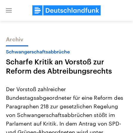
Close
menu
Archiv
Themen
Schwangerschaftsabbrüche
Scharfe Kritik an Vorstoß zur
Reform des Abtreibungsrechts
Der Vorstoß zahlreicher
Bundestagsabgeordneter für eine Reform des
Landtagswahl Sachsen-Anhalt
USA
Paragraphen 218 zur gesetzlichen Regelung
2026
Aktuelle Beiträge, Analys
Alle Informationen
Hintergründe
von Schwangerschaftsabbrüchen stößt im
Sachsen-Anhalt wählt am 6.
Wirtschaftlich und militäri
September 2026 einen neuen
gehören die Vereinigten S
Parlament auf Kritik. In dem Antrag von SPD-
Landtag. Seit 2021 wird das
den mächtigsten Ländern 
und Grünen-Abgeordneten wird unter
Bundesland von einer Koalition aus
mit großem Einfluss auf d