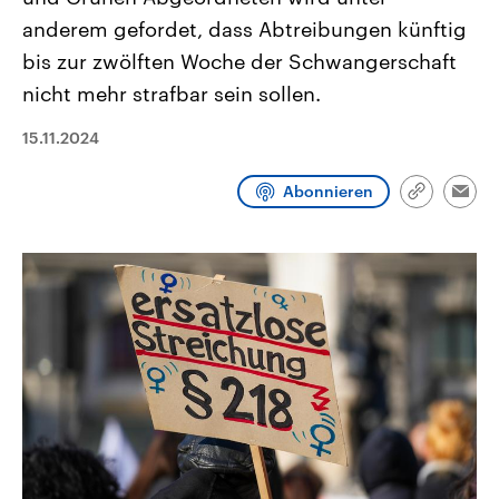
CDU, SPD und FDP regiert.-
aktuelle Weltgeschehen.
anderem gefordet, dass Abtreibungen künftig
Umfragen, Prognosen,
Wahlprogramme, aktuelle Berichte
bis zur zwölften Woche der Schwangerschaft
Sendungen
Programm
Podcasts
und Hintergründe zu den Parteien
und Kandidaten der anstehenden
nicht mehr strafbar sein sollen.
Wahl.
Audio-Archiv
15.11.2024
Abonnieren
Link
Emai
kopieren/te