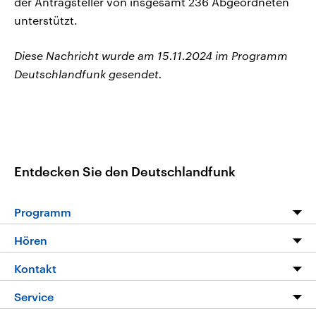
der Antragsteller von insgesamt 236 Abgeordneten
unterstützt.
Diese Nachricht wurde am 15.11.2024 im Programm
Deutschlandfunk gesendet.
Entdecken Sie den Deutschlandfunk
Programm
Programm
Hören
Alle Sendungen
Livestream
Kontakt
Die Nachrichten
Audios
Hörerservice
Service
Nachrichtenleicht
Podcasts
Social Media