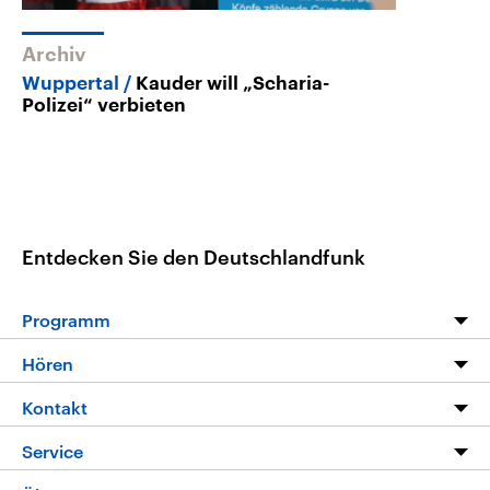
Archiv
Wuppertal
Kauder will „Scharia-
Polizei“ verbieten
Entdecken Sie den Deutschlandfunk
Programm
Programm
Hören
Alle Sendungen
Livestream
Kontakt
Die Nachrichten
Audios
Hörerservice
Service
Nachrichtenleicht
Podcasts
Social Media
FAQ