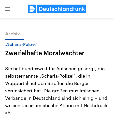
Close
menu
Archiv
Themen
„Scharia-Polizei“
Zweifelhafte Moralwächter
Sie hat bundesweit für Aufsehen gesorgt, die
selbsternannte „Scharia-Polizei“, die in
Wuppertal auf den Straßen die Bürger
Landtagswahl Sachsen-Anhalt
USA
verunsichert hat. Die großen muslimischen
2026
Aktuelle Beiträge, Analys
Alle Informationen
Verbände in Deutschland sind sich einig – und
Hintergründe
Sachsen-Anhalt wählt am 6.
Wirtschaftlich und militäri
weisen die islamistische Aktion mit Nachdruck
September 2026 einen neuen
gehören die Vereinigten S
Landtag. Seit 2021 wird das
den mächtigsten Ländern 
ab.
Bundesland von einer Koalition aus
mit großem Einfluss auf d