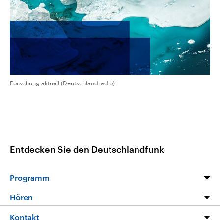
aktuelle Weltgeschehen.
Diese wird wie die Hisboll
Libanon vom Iran unterstüt
Sendungen
Programm
Podcasts
Audio-Archiv
Forschung aktuell (Deutschlandradio)
Entdecken Sie den Deutschlandfunk
Programm
Programm
Hören
Alle Sendungen
Livestream
Kontakt