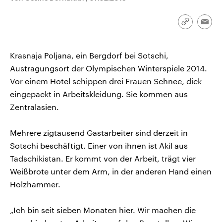
aktuelle Weltgeschehen.
Diese wird wie die Hisboll
Libanon vom Iran unterstüt
Link
Emai
Sendungen
Programm
Podcasts
kopieren/te
Krasnaja Poljana, ein Bergdorf bei Sotschi,
Audio-Archiv
Austragungsort der Olympischen Winterspiele 2014.
Vor einem Hotel schippen drei Frauen Schnee, dick
eingepackt in Arbeitskleidung. Sie kommen aus
Zentralasien.
Mehrere zigtausend Gastarbeiter sind derzeit in
Sotschi beschäftigt. Einer von ihnen ist Akil aus
Tadschikistan. Er kommt von der Arbeit, trägt vier
Weißbrote unter dem Arm, in der anderen Hand einen
Holzhammer.
„Ich bin seit sieben Monaten hier. Wir machen die