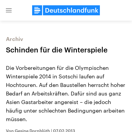
Close
menu
Archiv
Themen
Schinden für die Winterspiele
Die Vorbereitungen für die Olympischen
Winterspiele 2014 in Sotschi laufen auf
Hochtouren. Auf den Baustellen herrscht hoher
Bedarf an Arbeitskräften. Dafür sind aus ganz
Asien Gastarbeiter angereist – die jedoch
USA
Nahostkonflikt
Aktuelle Beiträge, Analysen und
Aktuelle Lage und Hinter
häufig unter schlechten Bedingungen arbeiten
Der Überfall der palästine
Hintergründe
Wirtschaftlich und militärisch
Terrororganisation Hamas
müssen.
gehören die Vereinigten Staaten zu
Oktober 2023 auf Israel ha
den mächtigsten Ländern der Erde,
Region wieder die Gewalt 
Von Gesine Dornblüth
|
07.02.2013
mit großem Einfluss auf das
Israel möchte die Hamas z