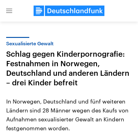
Close
menu
Sexualisierte Gewalt
Themen
Schlag gegen Kinderpornografie:
Festnahmen in Norwegen,
Deutschland und anderen Ländern
– drei Kinder befreit
In Norwegen, Deutschland und fünf weiteren
Landtagswahl Sachsen-Anhalt
USA
Ländern sind 28 Männer wegen des Kaufs von
2026
Aktuelle Beiträge, Analys
Alle Informationen
Hintergründe
Aufnahmen sexualisierter Gewalt an Kindern
Sachsen-Anhalt wählt am 6.
Wirtschaftlich und militäri
September 2026 einen neuen
gehören die Vereinigten S
festgenommen worden.
Landtag. Seit 2021 wird das
den mächtigsten Ländern 
Bundesland von einer Koalition aus
mit großem Einfluss auf d