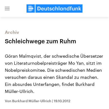
Close
menu
Archiv
Themen
Schleichwege zum Ruhm
Göran Malmqvist, der schwedische Übersetzer
von Literaturnobelpreisträger Mo Yan, sitzt im
Nobelpreiskomitee. Die schwedischen Medien
versuchen daraus einen Skandal zu machen.
Ein absurdes Unterfangen, findet Burkhard
Landtagswahl Sachsen-Anhalt
USA
2026
Aktuelle Beiträge, Analys
Müller-Ullrich.
Alle Informationen
Hintergründe
Sachsen-Anhalt wählt am 6.
Wirtschaftlich und militäri
September 2026 einen neuen
gehören die Vereinigten S
Von Burkhard Müller-Ullrich
|
19.10.2012
Landtag. Seit 2021 wird das
den mächtigsten Ländern 
Bundesland von einer Koalition aus
mit großem Einfluss auf d