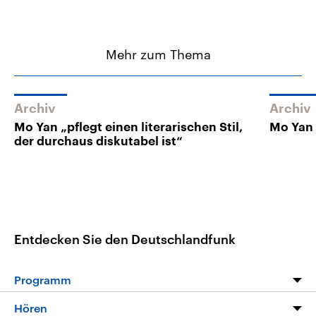
Mehr zum Thema
Archiv
Archiv
Mo Yan „pflegt einen literarischen Stil,
Mo Yan i
der durchaus diskutabel ist“
Entdecken Sie den Deutschlandfunk
Programm
Programm
Hören