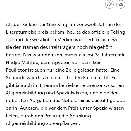
CDU, SPD und FDP regiert.-
aktuelle Weltgeschehen.
Link
Emai
Umfragen, Prognosen,
kopieren/te
Wahlprogramme, aktuelle Berichte
Sendungen
Programm
Podcasts
und Hintergründe zu den Parteien
und Kandidaten der anstehenden
Als der Exildichter Gao Xingjian vor zwölf Jahren den
Wahl.
Literaturnobelpreis bekam, heulte das offizielle Peking
Audio-Archiv
auf und die westlichen Medien wunderten sich, weil
sie den Namen des Preisträgers noch nie gehört
hatten. Das war noch schlimmer als vor 24 Jahren mit
Nadjib Mahfus, dem Ägypter, von dem kein
Feuilletonist auch nur eine Zeile gelesen hatte. Eine
Schande war das freilich in beiden Fällen nicht. Es
gibt ja auch im Literaturbetrieb eine Grenze zwischen
Allgemeinbildung und Spezialwissen, und eine der
nobelsten Aufgaben des Nobelpreises besteht gerade
darin, Autoren, die vor dem Preis unter Spezialwissen
fielen, durch den Preis in die Abteilung
Allgemeinbildung zu verpflanzen.