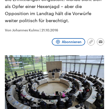
CDU, SPD und FDP regiert.-
aktuelle Weltgeschehen.
als Opfer einer Hexenjagd – aber die
Umfragen, Prognosen,
Wahlprogramme, aktuelle Berichte
Opposition im Landtag hält die Vorwürfe
Sendungen
Programm
Podcasts
und Hintergründe zu den Parteien
und Kandidaten der anstehenden
weiter politisch für berechtigt.
Wahl.
Audio-Archiv
Von Johannes Kulms
|
21.10.2016
Abonnieren
Link
Emai
kopieren/te