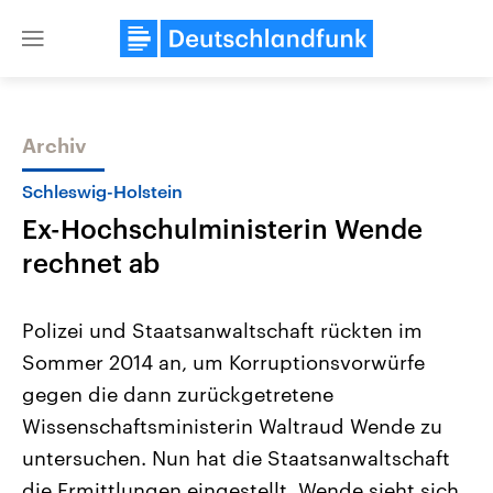
Close
menu
Archiv
Themen
Schleswig-Holstein
Ex-Hochschulministerin Wende
rechnet ab
Polizei und Staatsanwaltschaft rückten im
Sommer 2014 an, um Korruptionsvorwürfe
Landtagswahl Sachsen-Anhalt
USA
gegen die dann zurückgetretene
2026
Aktuelle Beiträge, Analys
Alle Informationen
Hintergründe
Wissenschaftsministerin Waltraud Wende zu
Sachsen-Anhalt wählt am 6.
Wirtschaftlich und militäri
September 2026 einen neuen
gehören die Vereinigten S
untersuchen. Nun hat die Staatsanwaltschaft
Landtag. Seit 2021 wird das
den mächtigsten Ländern 
die Ermittlungen eingestellt. Wende sieht sich
Bundesland von einer Koalition aus
mit großem Einfluss auf d