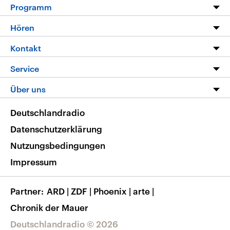
Programm
Programm
Hören
Alle Sendungen
Livestream
Kontakt
Die Nachrichten
Audios
Hörerservice
Service
Nachrichtenleicht
Podcasts
Social Media
FAQ
Über uns
Neue Beiträge auf dlf.de
Deutschlandfunk App
Newsletter
Deutschlandradio
Themen-Schwerpunkte
Nachrichten App
Deutschlandradio
Veranstaltungen
Presse
Frequenzen
Datenschutzerklärung
Musikliste
Ausbildung und Karriere
Nutzungsbedingungen
RSS
Transparenz
Impressum
Korrekturen
Barrierefreiheit
Partner
ARD
|
ZDF
|
Phoenix
|
arte
|
Chronik der Mauer
Deutschlandradio © 2026