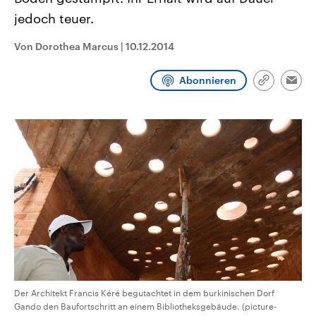
CDU, SPD und FDP regiert.-
aktuelle Weltgeschehen.
jedoch teuer.
Umfragen, Prognosen,
Wahlprogramme, aktuelle Berichte
Sendungen
Programm
Podcasts
und Hintergründe zu den Parteien
Von Dorothea Marcus
|
10.12.2014
und Kandidaten der anstehenden
Wahl.
Audio-Archiv
Abonnieren
Link
Emai
kopieren/te
Der Architekt Francis Kéré begutachtet in dem burkinischen Dorf
Gando den Baufortschritt an einem Bibliotheksgebäude. (picture-