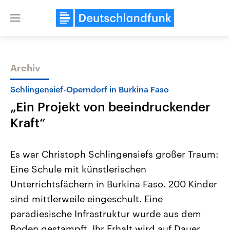
Close
menu
Archiv
Themen
Schlingensief-Operndorf in Burkina Faso
„Ein Projekt von beeindruckender
Kraft“
Es war Christoph Schlingensiefs großer Traum:
Eine Schule mit künstlerischen
Landtagswahl Sachsen-Anhalt
USA
Unterrichtsfächern in Burkina Faso. 200 Kinder
2026
Aktuelle Beiträge, Analys
Alle Informationen
Hintergründe
sind mittlerweile eingeschult. Eine
Sachsen-Anhalt wählt am 6.
Wirtschaftlich und militäri
September 2026 einen neuen
gehören die Vereinigten S
paradiesische Infrastruktur wurde aus dem
Landtag. Seit 2021 wird das
den mächtigsten Ländern 
Boden gestampft. Ihr Erhalt wird auf Dauer
Bundesland von einer Koalition aus
mit großem Einfluss auf d