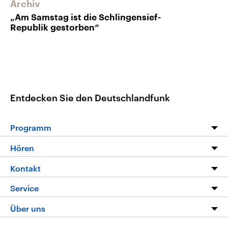
Archiv
„Am Samstag ist die Schlingensief-
Republik gestorben“
Entdecken Sie den Deutschlandfunk
Programm
Programm
Hören
Alle Sendungen
Livestream
Kontakt
Die Nachrichten
Audios
Hörerservice
Service
Nachrichtenleicht
Podcasts
Social Media
FAQ
Über uns
Neue Beiträge auf dlf.de
Deutschlandfunk App
Newsletter
Deutschlandradio
Themen-Schwerpunkte