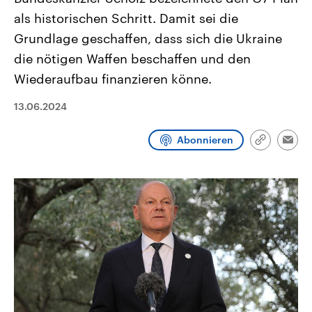
CDU, SPD und FDP regiert.-
aktuelle Weltgeschehen.
als historischen Schritt. Damit sei die
Umfragen, Prognosen,
Wahlprogramme, aktuelle Berichte
Grundlage geschaffen, dass sich die Ukraine
Sendungen
Programm
Podcasts
und Hintergründe zu den Parteien
und Kandidaten der anstehenden
die nötigen Waffen beschaffen und den
Wahl.
Wiederaufbau finanzieren könne.
Audio-Archiv
13.06.2024
Abonnieren
Link
Emai
kopieren/te