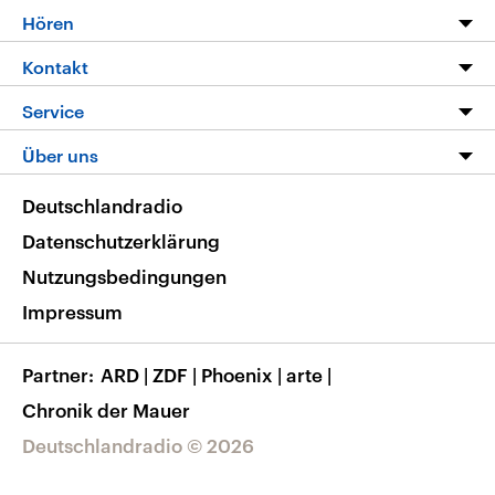
Programm
Hören
Alle Sendungen
Livestream
Kontakt
Die Nachrichten
Audios
Hörerservice
Service
Nachrichtenleicht
Podcasts
Social Media
FAQ
Über uns
Neue Beiträge auf dlf.de
Deutschlandfunk App
Newsletter
Deutschlandradio
Themen-Schwerpunkte
Nachrichten App
Deutschlandradio
Veranstaltungen
Presse
Frequenzen
Datenschutzerklärung
Musikliste
Ausbildung und Karriere
Nutzungsbedingungen
RSS
Transparenz
Impressum
Korrekturen
Barrierefreiheit
Partner
ARD
|
ZDF
|
Phoenix
|
arte
|
Chronik der Mauer
Deutschlandradio © 2026