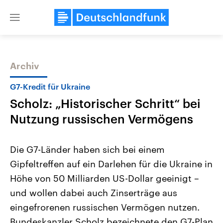
Close
menu
Archiv
Themen
G7-Kredit für Ukraine
Scholz: „Historischer Schritt“ bei
Nutzung russischen Vermögens
Die G7-Länder haben sich bei einem
Gipfeltreffen auf ein Darlehen für die Ukraine in
Landtagswahl Sachsen-Anhalt
USA
Höhe von 50 Milliarden US-Dollar geeinigt –
2026
Aktuelle Beiträge, Analys
Alle Informationen
Hintergründe
und wollen dabei auch Zinserträge aus
Sachsen-Anhalt wählt am 6.
Wirtschaftlich und militäri
September 2026 einen neuen
gehören die Vereinigten S
eingefrorenen russischen Vermögen nutzen.
Landtag. Seit 2021 wird das
den mächtigsten Ländern 
Bundeskanzler Scholz bezeichnete den G7-Plan
Bundesland von einer Koalition aus
mit großem Einfluss auf d