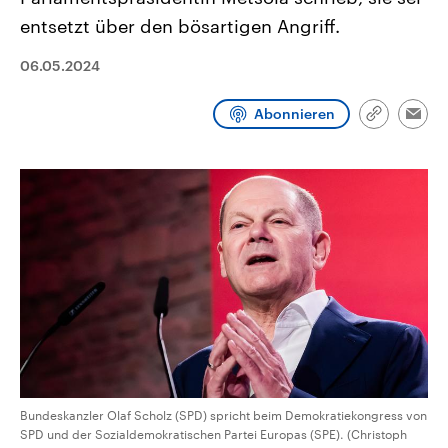
CDU, SPD und FDP regiert.-
aktuelle Weltgeschehen.
entsetzt über den bösartigen Angriff.
Umfragen, Prognosen,
Wahlprogramme, aktuelle Berichte
Sendungen
Programm
Podcasts
und Hintergründe zu den Parteien
06.05.2024
und Kandidaten der anstehenden
Wahl.
Audio-Archiv
Abonnieren
Link
Emai
kopieren/te
Bundeskanzler Olaf Scholz (SPD) spricht beim Demokratiekongress von
SPD und der Sozialdemokratischen Partei Europas (SPE). (Christoph