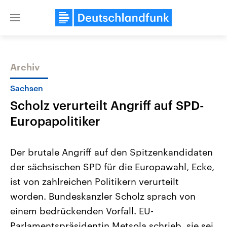
Close
menu
Archiv
Themen
Sachsen
Scholz verurteilt Angriff auf SPD-
Europapolitiker
Der brutale Angriff auf den Spitzenkandidaten
der sächsischen SPD für die Europawahl, Ecke,
Landtagswahl Sachsen-Anhalt
USA
ist von zahlreichen Politikern verurteilt
2026
Aktuelle Beiträge, Analys
Alle Informationen
Hintergründe
worden. Bundeskanzler Scholz sprach von
Sachsen-Anhalt wählt am 6.
Wirtschaftlich und militäri
September 2026 einen neuen
gehören die Vereinigten S
einem bedrückenden Vorfall. EU-
Landtag. Seit 2021 wird das
den mächtigsten Ländern 
Parlamentspräsidentin Metsola schrieb, sie sei
Bundesland von einer Koalition aus
mit großem Einfluss auf d