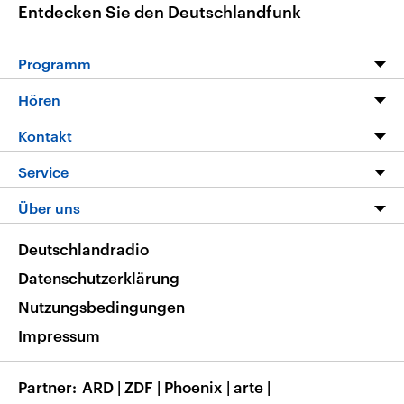
Entdecken Sie den Deutschlandfunk
Programm
Programm
Hören
Alle Sendungen
Livestream
Kontakt
Die Nachrichten
Audios
Hörerservice
Service
Nachrichtenleicht
Podcasts
Social Media
FAQ
Über uns
Neue Beiträge auf dlf.de
Deutschlandfunk App
Newsletter
Deutschlandradio
Themen-Schwerpunkte
Nachrichten App
Deutschlandradio
Veranstaltungen
Presse
Frequenzen
Datenschutzerklärung
Musikliste
Ausbildung und Karriere
Nutzungsbedingungen
RSS
Transparenz
Impressum
Korrekturen
Barrierefreiheit
Partner
ARD
|
ZDF
|
Phoenix
|
arte
|