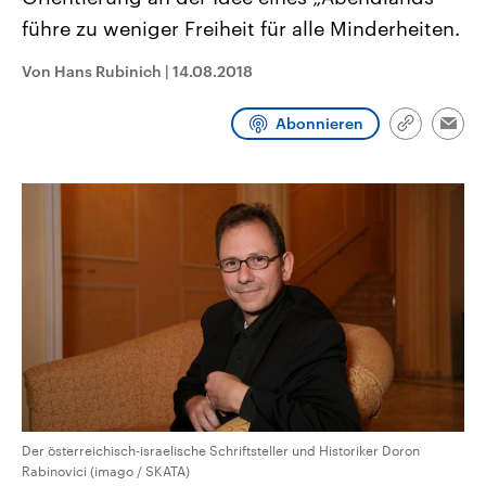
CDU, SPD und FDP regiert.-
aktuelle Weltgeschehen.
führe zu weniger Freiheit für alle Minderheiten.
Umfragen, Prognosen,
Wahlprogramme, aktuelle Berichte
Sendungen
Programm
Podcasts
und Hintergründe zu den Parteien
Von Hans Rubinich
|
14.08.2018
und Kandidaten der anstehenden
Wahl.
Audio-Archiv
Abonnieren
Link
Emai
kopieren/te
Der österreichisch-israelische Schriftsteller und Historiker Doron
Rabinovici (imago / SKATA)