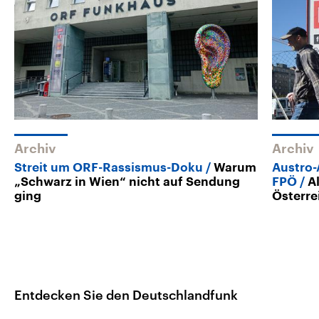
Archiv
Archiv
Streit um ORF-Rassismus-Doku
Warum
Austro-
„Schwarz in Wien“ nicht auf Sendung
FPÖ
A
ging
Österre
Entdecken Sie den Deutschlandfunk