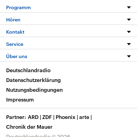
Programm
Programm
Hören
Alle Sendungen
Livestream
Kontakt
Die Nachrichten
Audios
Hörerservice
Service
Nachrichtenleicht
Podcasts
Social Media
FAQ
Über uns
Neue Beiträge auf dlf.de
Deutschlandfunk App
Newsletter
Deutschlandradio
Themen-Schwerpunkte
Nachrichten App
Deutschlandradio
Veranstaltungen
Presse
Frequenzen
Datenschutzerklärung
Musikliste
Ausbildung und Karriere
Nutzungsbedingungen
RSS
Transparenz
Impressum
Korrekturen
Barrierefreiheit
Partner
ARD
|
ZDF
|
Phoenix
|
arte
|
Chronik der Mauer
Deutschlandradio © 2026