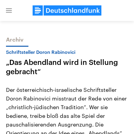
Close
menu
Archiv
Themen
Schriftsteller Doron Rabinovici
„Das Abendland wird in Stellung
gebracht“
Der österreichisch-israelische Schriftsteller
Doron Rabinovici misstraut der Rede von einer
Landtagswahl Sachsen-Anhalt
USA
„christlich-jüdischen Tradition“. Wer sie
2026
Aktuelle Beiträge, Analys
Alle Informationen
Hintergründe
bediene, treibe bloß das alte Spiel der
Sachsen-Anhalt wählt am 6.
Wirtschaftlich und militäri
September 2026 einen neuen
gehören die Vereinigten S
pauschalisierenden Ausgrenzung. Die
Landtag. Seit 2021 wird das
den mächtigsten Ländern 
Orientierung an der Idee eines „Abendlands“
Bundesland von einer Koalition aus
mit großem Einfluss auf d