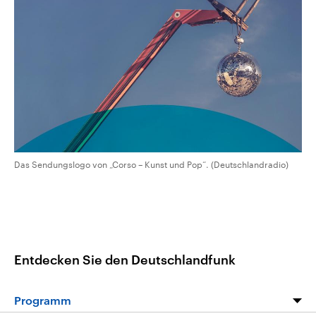
CDU, SPD und FDP regiert.-
aktuelle Weltgeschehen.
Umfragen, Prognosen,
Wahlprogramme, aktuelle Berichte
Sendungen
Programm
Podcasts
und Hintergründe zu den Parteien
und Kandidaten der anstehenden
Wahl.
Audio-Archiv
Das Sendungslogo von „Corso – Kunst und Pop“. (Deutschlandradio)
Entdecken Sie den Deutschlandfunk
Programm