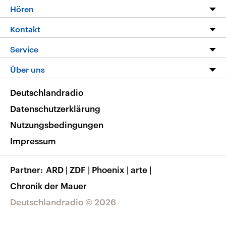
Programm
Hören
Alle Sendungen
Livestream
Kontakt
Die Nachrichten
Audios
Hörerservice
Service
Nachrichtenleicht
Podcasts
Social Media
FAQ
Über uns
Neue Beiträge auf dlf.de
Deutschlandfunk App
Newsletter
Deutschlandradio
Themen-Schwerpunkte
Nachrichten App
Deutschlandradio
Veranstaltungen
Presse
Frequenzen
Datenschutzerklärung
Musikliste
Ausbildung und Karriere
Nutzungsbedingungen
RSS
Transparenz
Impressum
Korrekturen
Barrierefreiheit
Partner
ARD
|
ZDF
|
Phoenix
|
arte
|
Chronik der Mauer
Deutschlandradio © 2026