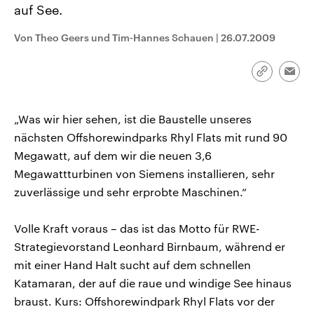
auf See.
CDU, SPD und FDP regiert.-
aktuelle Weltgeschehen.
Umfragen, Prognosen,
Wahlprogramme, aktuelle Berichte
Von Theo Geers und Tim-Hannes Schauen
|
26.07.2009
Sendungen
Programm
Podcasts
und Hintergründe zu den Parteien
und Kandidaten der anstehenden
Wahl.
Link
Audio-Archiv
Emai
kopieren/te
„Was wir hier sehen, ist die Baustelle unseres
nächsten Offshorewindparks Rhyl Flats mit rund 90
Megawatt, auf dem wir die neuen 3,6
Megawattturbinen von Siemens installieren, sehr
zuverlässige und sehr erprobte Maschinen.“
Volle Kraft voraus – das ist das Motto für RWE-
Strategievorstand Leonhard Birnbaum, während er
mit einer Hand Halt sucht auf dem schnellen
Katamaran, der auf die raue und windige See hinaus
braust. Kurs: Offshorewindpark Rhyl Flats vor der