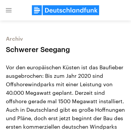
Close
menu
Archiv
Themen
Schwerer Seegang
Vor den europäischen Küsten ist das Baufieber
ausgebrochen: Bis zum Jahr 2020 sind
Offshorewindparks mit einer Leistung von
40.000 Megawatt geplant. Derzeit sind
offshore gerade mal 1500 Megawatt installiert.
Landtagswahl Sachsen-Anhalt
USA
2026
Aktuelle Beiträge, Analys
Auch in Deutschland gibt es große Hoffnungen
Alle Informationen
Hintergründe
Sachsen-Anhalt wählt am 6.
Wirtschaftlich und militäri
und Pläne, doch erst jetzt beginnt der Bau des
September 2026 einen neuen
gehören die Vereinigten S
Landtag. Seit 2021 wird das
den mächtigsten Ländern 
ersten kommerziellen deutschen Windparks
Bundesland von einer Koalition aus
mit großem Einfluss auf d