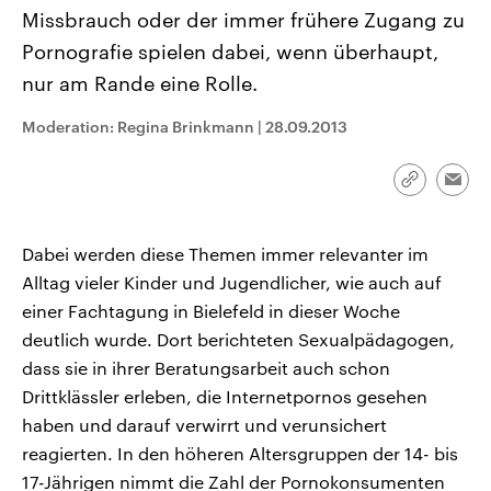
CDU, SPD und FDP regiert.-
aktuelle Weltgeschehen.
Missbrauch oder der immer frühere Zugang zu
Umfragen, Prognosen,
Wahlprogramme, aktuelle Berichte
Pornografie spielen dabei, wenn überhaupt,
Sendungen
Programm
Podcasts
und Hintergründe zu den Parteien
nur am Rande eine Rolle.
und Kandidaten der anstehenden
Wahl.
Audio-Archiv
Moderation: Regina Brinkmann
|
28.09.2013
Link
Emai
kopieren/te
Dabei werden diese Themen immer relevanter im
Alltag vieler Kinder und Jugendlicher, wie auch auf
einer Fachtagung in Bielefeld in dieser Woche
deutlich wurde. Dort berichteten Sexualpädagogen,
dass sie in ihrer Beratungsarbeit auch schon
Drittklässler erleben, die Internetpornos gesehen
haben und darauf verwirrt und verunsichert
reagierten. In den höheren Altersgruppen der 14- bis
17-Jährigen nimmt die Zahl der Pornokonsumenten