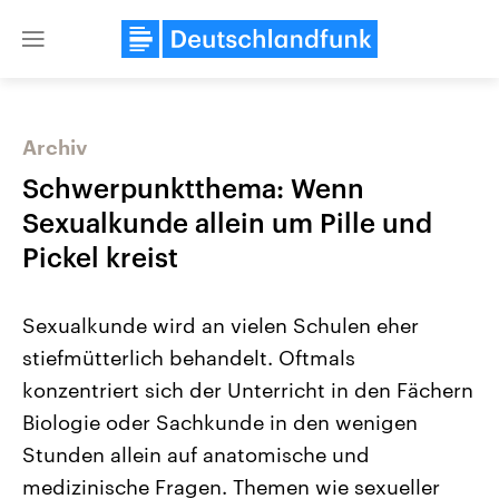
Close
menu
Archiv
Themen
Schwerpunktthema: Wenn
Sexualkunde allein um Pille und
Pickel kreist
Sexualkunde wird an vielen Schulen eher
stiefmütterlich behandelt. Oftmals
konzentriert sich der Unterricht in den Fächern
Landtagswahl Sachsen-Anhalt
USA
2026
Aktuelle Beiträge, Analys
Biologie oder Sachkunde in den wenigen
Alle Informationen
Hintergründe
Sachsen-Anhalt wählt am 6.
Wirtschaftlich und militäri
Stunden allein auf anatomische und
September 2026 einen neuen
gehören die Vereinigten S
Landtag. Seit 2021 wird das
den mächtigsten Ländern 
medizinische Fragen. Themen wie sexueller
Bundesland von einer Koalition aus
mit großem Einfluss auf d