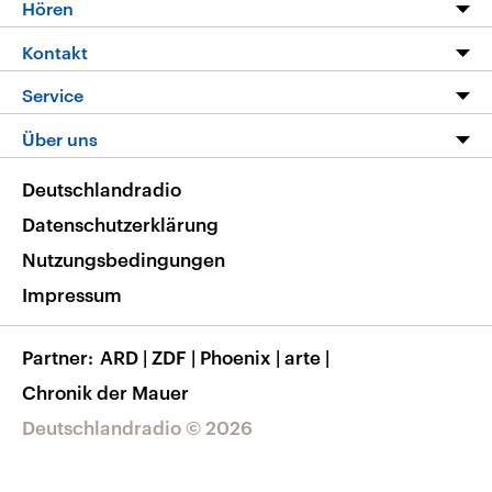
Programm
Hören
Alle Sendungen
Livestream
Kontakt
Die Nachrichten
Audios
Hörerservice
Service
Nachrichtenleicht
Podcasts
Social Media
FAQ
Über uns
Neue Beiträge auf dlf.de
Deutschlandfunk App
Newsletter
Deutschlandradio
Themen-Schwerpunkte
Nachrichten App
Deutschlandradio
Veranstaltungen
Presse
Frequenzen
Datenschutzerklärung
Musikliste
Ausbildung und Karriere
Nutzungsbedingungen
RSS
Transparenz
Impressum
Korrekturen
Barrierefreiheit
Partner
ARD
|
ZDF
|
Phoenix
|
arte
|
Chronik der Mauer
Deutschlandradio © 2026