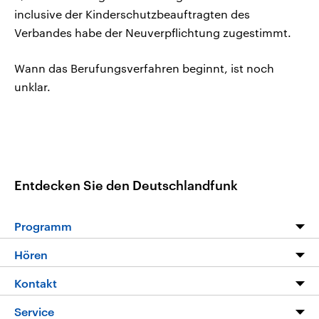
inclusive der Kinderschutzbeauftragten des
Verbandes habe der Neuverpflichtung zugestimmt.
Wann das Berufungsverfahren beginnt, ist noch
unklar.
Entdecken Sie den Deutschlandfunk
Programm
Programm
Hören
Alle Sendungen
Livestream
Kontakt
Die Nachrichten
Audios
Hörerservice
Service
Nachrichtenleicht