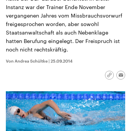
CDU, SPD und FDP regiert.-
aktuelle Weltgeschehen.
Instanz war der Trainer Ende November
Umfragen, Prognosen,
Wahlprogramme, aktuelle Berichte
vergangenen Jahres vom Missbrauchsvorwurf
Sendungen
Programm
Podcasts
und Hintergründe zu den Parteien
und Kandidaten der anstehenden
freigesprochen worden, aber sowohl
Wahl.
Staatsanwaltschaft als auch Nebenklage
Audio-Archiv
hatten Berufung eingelegt. Der Freispruch ist
noch nicht rechtskräftig.
Von Andrea Schültke
|
25.09.2014
Link
Emai
kopieren/te