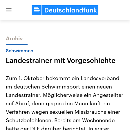
Close
menu
Archiv
Themen
Schwimmen
Landestrainer mit Vorgeschichte
Zum 1. Oktober bekommt ein Landesverband
im deutschen Schwimmsport einen neuen
Landestrainer. Möglicherweise ein Angestellter
Landtagswahl Sachsen-Anhalt
USA
auf Abruf, denn gegen den Mann läuft ein
2026
Aktuelle Beiträge, Analys
Alle Informationen
Verfahren wegen sexuellen Missbrauchs einer
Hintergründe
Sachsen-Anhalt wählt am 6.
Wirtschaftlich und militäri
Schutzbefohlenen. Bereits am Wochenende
September 2026 einen neuen
gehören die Vereinigten S
Landtag. Seit 2021 wird das
den mächtigsten Ländern 
hatte der DLF darüber berichtet. In erster
Bundesland von einer Koalition aus
mit großem Einfluss auf d