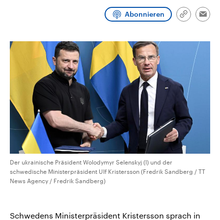
aktuelle Weltgeschehen.
Diese wird wie die Hisboll
Libanon vom Iran unterstüt
Abonnieren
Link
Emai
kopieren/te
Sendungen
Programm
Podcasts
Audio-Archiv
Der ukrainische Präsident Wolodymyr Selenskyj (l) und der
schwedische Ministerpräsident Ulf Kristersson (Fredrik Sandberg / TT
News Agency / Fredrik Sandberg)
Schwedens Ministerpräsident Kristersson sprach in