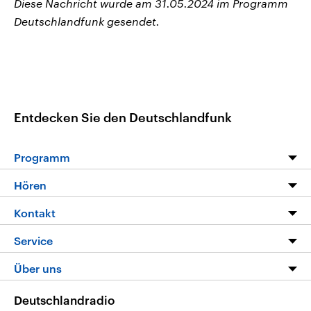
Diese Nachricht wurde am 31.05.2024 im Programm
Deutschlandfunk gesendet.
Entdecken Sie den Deutschlandfunk
Programm
Programm
Hören
Alle Sendungen
Livestream
Kontakt
Die Nachrichten
Audios
Hörerservice
Service
Nachrichtenleicht
Podcasts
Social Media
FAQ
Über uns
Neue Beiträge auf dlf.de
Deutschlandfunk App
Newsletter
Deutschlandradio
Themen-Schwerpunkte
Nachrichten App
Deutschlandradio
Veranstaltungen