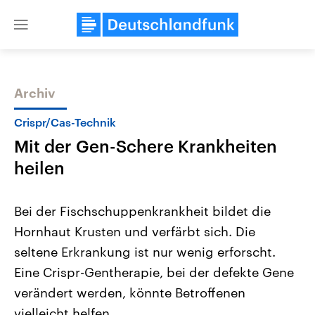
Close
menu
Archiv
Themen
Crispr/Cas-Technik
Mit der Gen-Schere Krankheiten
heilen
Bei der Fischschuppenkrankheit bildet die
Hornhaut Krusten und verfärbt sich. Die
Landtagswahl Sachsen-Anhalt
USA
seltene Erkrankung ist nur wenig erforscht.
2026
Aktuelle Beiträge, Analys
Alle Informationen
Hintergründe
Eine Crispr-Gentherapie, bei der defekte Gene
Sachsen-Anhalt wählt am 6.
Wirtschaftlich und militäri
September 2026 einen neuen
gehören die Vereinigten S
verändert werden, könnte Betroffenen
Landtag. Seit 2021 wird das
den mächtigsten Ländern 
vielleicht helfen.
Bundesland von einer Koalition aus
mit großem Einfluss auf d