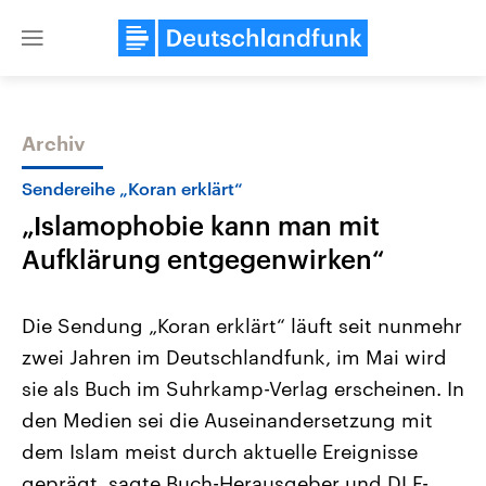
Close
menu
Archiv
Themen
Sendereihe „Koran erklärt“
„Islamophobie kann man mit
Aufklärung entgegenwirken“
Die Sendung „Koran erklärt“ läuft seit nunmehr
zwei Jahren im Deutschlandfunk, im Mai wird
Landtagswahl Sachsen-Anhalt
USA
sie als Buch im Suhrkamp-Verlag erscheinen. In
2026
Aktuelle Beiträge, Analys
Alle Informationen
Hintergründe
den Medien sei die Auseinandersetzung mit
Sachsen-Anhalt wählt am 6.
Wirtschaftlich und militäri
September 2026 einen neuen
gehören die Vereinigten S
dem Islam meist durch aktuelle Ereignisse
Landtag. Seit 2021 wird das
den mächtigsten Ländern 
geprägt, sagte Buch-Herausgeber und DLF-
Bundesland von einer Koalition aus
mit großem Einfluss auf d