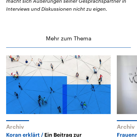
macht sich Äußerungen seiner Gesprächspartner in
Interviews und Diskussionen nicht zu eigen.
Mehr zum Thema
Archiv
Archiv
Koran erklärt
Ein Beitrag zur
Frauen