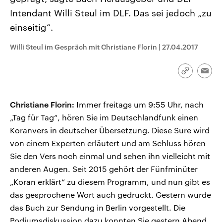
CDU, SPD und FDP regiert.-
aktuelle Weltgeschehen.
Intendant Willi Steul im DLF. Das sei jedoch „zu
Umfragen, Prognosen,
Wahlprogramme, aktuelle Berichte
einseitig“.
Sendungen
Programm
Podcasts
und Hintergründe zu den Parteien
und Kandidaten der anstehenden
Wahl.
Willi Steul im Gespräch mit Christiane Florin
|
27.04.2017
Audio-Archiv
Link
Emai
kopieren/te
Christiane Florin:
Immer freitags um 9:55 Uhr, nach
„Tag für Tag“, hören Sie im Deutschlandfunk einen
Koranvers in deutscher Übersetzung. Diese Sure wird
von einem Experten erläutert und am Schluss hören
Sie den Vers noch einmal und sehen ihn vielleicht mit
anderen Augen. Seit 2015 gehört der Fünfminüter
„Koran erklärt“ zu diesem Programm, und nun gibt es
das gesprochene Wort auch gedruckt. Gestern wurde
das Buch zur Sendung in Berlin vorgestellt. Die
Podiumsdiskussion dazu konnten Sie gestern Abend