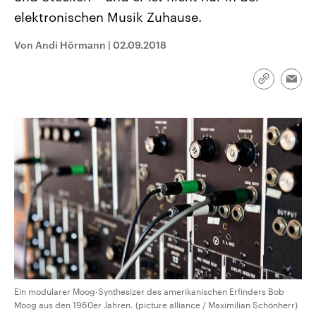
CDU, SPD und FDP regiert.-
aktuelle Weltgeschehen.
elektronischen Musik Zuhause.
Umfragen, Prognosen,
Wahlprogramme, aktuelle Berichte
Sendungen
Programm
Podcasts
und Hintergründe zu den Parteien
Von Andi Hörmann
|
02.09.2018
und Kandidaten der anstehenden
Wahl.
Audio-Archiv
Link
Emai
kopieren/te
Ein modularer Moog-Synthesizer des amerikanischen Erfinders Bob
Moog aus den 1960er Jahren. (picture alliance / Maximilian Schönherr)