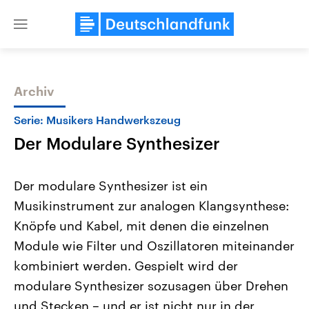
Close
menu
Archiv
Themen
Serie: Musikers Handwerkszeug
Der Modulare Synthesizer
Der modulare Synthesizer ist ein
Musikinstrument zur analogen Klangsynthese:
Knöpfe und Kabel, mit denen die einzelnen
Landtagswahl Sachsen-Anhalt
USA
Module wie Filter und Oszillatoren miteinander
2026
Aktuelle Beiträge, Analys
Alle Informationen
kombiniert werden. Gespielt wird der
Hintergründe
Sachsen-Anhalt wählt am 6.
Wirtschaftlich und militäri
modulare Synthesizer sozusagen über Drehen
September 2026 einen neuen
gehören die Vereinigten S
Landtag. Seit 2021 wird das
den mächtigsten Ländern 
und Stecken – und er ist nicht nur in der
Bundesland von einer Koalition aus
mit großem Einfluss auf d