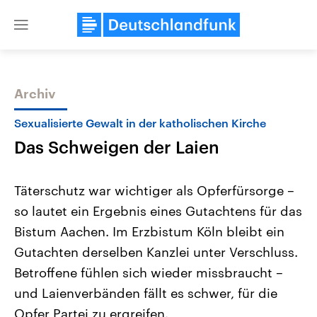
Close
menu
Archiv
Themen
Sexualisierte Gewalt in der katholischen Kirche
Das Schweigen der Laien
Täterschutz war wichtiger als Opferfürsorge –
so lautet ein Ergebnis eines Gutachtens für das
Bistum Aachen. Im Erzbistum Köln bleibt ein
Landtagswahl Sachsen-Anhalt
USA
Gutachten derselben Kanzlei unter Verschluss.
2026
Aktuelle Beiträge, Analys
Alle Informationen
Betroffene fühlen sich wieder missbraucht –
Hintergründe
Sachsen-Anhalt wählt am 6.
Wirtschaftlich und militäri
und Laienverbänden fällt es schwer, für die
September 2026 einen neuen
gehören die Vereinigten S
Landtag. Seit 2021 wird das
den mächtigsten Ländern 
Opfer Partei zu ergreifen.
Bundesland von einer Koalition aus
mit großem Einfluss auf d