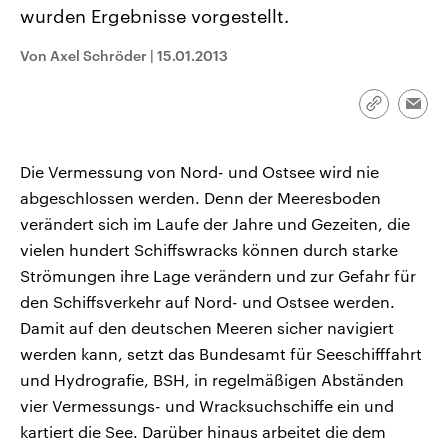
CDU, SPD und FDP regiert.-
aktuelle Weltgeschehen.
wurden Ergebnisse vorgestellt.
Umfragen, Prognosen,
Wahlprogramme, aktuelle Berichte
Von Axel Schröder
|
15.01.2013
Sendungen
Programm
Podcasts
und Hintergründe zu den Parteien
und Kandidaten der anstehenden
Wahl.
Audio-Archiv
Link
Emai
kopieren/te
Die Vermessung von Nord- und Ostsee wird nie
abgeschlossen werden. Denn der Meeresboden
verändert sich im Laufe der Jahre und Gezeiten, die
vielen hundert Schiffswracks können durch starke
Strömungen ihre Lage verändern und zur Gefahr für
den Schiffsverkehr auf Nord- und Ostsee werden.
Damit auf den deutschen Meeren sicher navigiert
werden kann, setzt das Bundesamt für Seeschifffahrt
und Hydrografie, BSH, in regelmäßigen Abständen
vier Vermessungs- und Wracksuchschiffe ein und
kartiert die See. Darüber hinaus arbeitet die dem