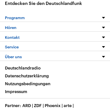
Entdecken Sie den Deutschlandfunk
Programm
Programm
Hören
Alle Sendungen
Livestream
Kontakt
Die Nachrichten
Audios
Hörerservice
Service
Nachrichtenleicht
Podcasts
Social Media
FAQ
Über uns
Neue Beiträge auf dlf.de
Deutschlandfunk App
Newsletter
Deutschlandradio
Themen-Schwerpunkte
Nachrichten App
Deutschlandradio
Veranstaltungen
Presse
Frequenzen
Datenschutzerklärung
Musikliste
Ausbildung und Karriere
Nutzungsbedingungen
RSS
Transparenz
Impressum
Korrekturen
Barrierefreiheit
Partner
ARD
|
ZDF
|
Phoenix
|
arte
|