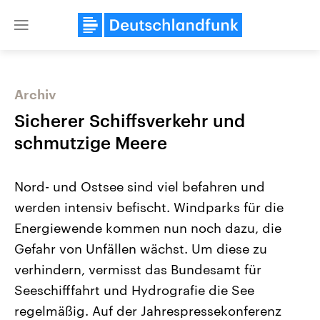
Close
menu
Archiv
Themen
Sicherer Schiffsverkehr und
schmutzige Meere
Nord- und Ostsee sind viel befahren und
werden intensiv befischt. Windparks für die
Energiewende kommen nun noch dazu, die
Gefahr von Unfällen wächst. Um diese zu
Landtagswahl Sachsen-Anhalt
USA
2026
Aktuelle Beiträge, Analys
verhindern, vermisst das Bundesamt für
Alle Informationen
Hintergründe
Sachsen-Anhalt wählt am 6.
Wirtschaftlich und militäri
Seeschifffahrt und Hydrografie die See
September 2026 einen neuen
gehören die Vereinigten S
Landtag. Seit 2021 wird das
den mächtigsten Ländern 
regelmäßig. Auf der Jahrespressekonferenz
Bundesland von einer Koalition aus
mit großem Einfluss auf d