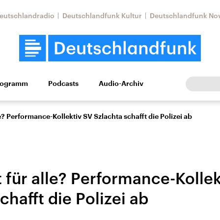
eutschlandradio
Deutschlandfunk Kultur
Deutschlandfunk No
rogramm
Podcasts
Audio-Archiv
Wirtschaft
Wissen
Kultur
Europa
Gesellschaf
le? Performance-Kollektiv SV Szlachta schafft die Polizei ab
 für alle? Performance-Kollek
chafft die Polizei ab
Nahostkonflikt
Iran
le Beiträge,
Aktuelle Lage und
Aktuelle Lage und