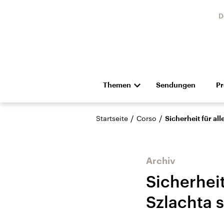
D
Themen
Sendungen
P
Die Nachrichten
Politik
/
/
Startseite
Corso
Sicherheit für al
Hörspiel und Feature
Musik
Archiv
Sicherheit
Szlachta s
Landtagswahl Sachsen-
USA
Anhalt 2026
Aktuel