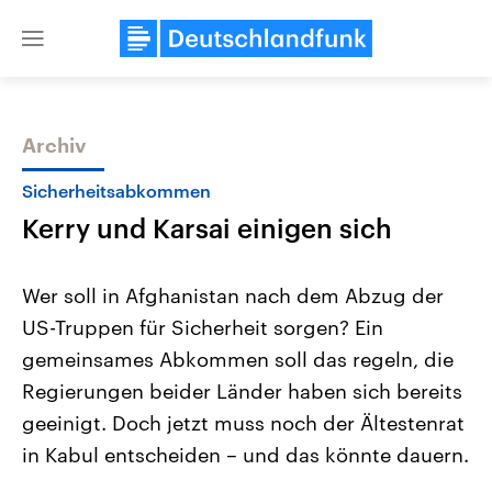
Close
menu
Archiv
Themen
Sicherheitsabkommen
Kerry und Karsai einigen sich
Wer soll in Afghanistan nach dem Abzug der
US-Truppen für Sicherheit sorgen? Ein
gemeinsames Abkommen soll das regeln, die
Landtagswahl Sachsen-Anhalt
USA
Regierungen beider Länder haben sich bereits
2026
Aktuelle Beiträge, Analys
Alle Informationen
geeinigt. Doch jetzt muss noch der Ältestenrat
Hintergründe
Sachsen-Anhalt wählt am 6.
Wirtschaftlich und militäri
in Kabul entscheiden – und das könnte dauern.
September 2026 einen neuen
gehören die Vereinigten S
Landtag. Seit 2021 wird das
den mächtigsten Ländern 
Bundesland von einer Koalition aus
mit großem Einfluss auf d