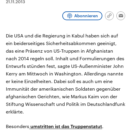
21.11.2013
CDU, SPD und FDP regiert.-
aktuelle Weltgeschehen.
Umfragen, Prognosen,
Wahlprogramme, aktuelle Berichte
Abonnieren
Sendungen
Programm
Podcasts
und Hintergründe zu den Parteien
Link
Emai
und Kandidaten der anstehenden
kopieren/te
Wahl.
Audio-Archiv
Die USA und die Regierung in Kabul haben sich auf
ein beiderseitiges Sicherheitsabkommen geeinigt,
das eine Präsenz von US-Truppen in Afghanistan
nach 2014 regeln soll. Inhalt und Formulierungen des
Entwurfs stünden fest, sagte US-Außenminister John
Kerry am Mittwoch in Washington. Allerdings nannte
er keine Einzelheiten. Dabei soll es auch um eine
Immunität der amerikanischen Soldaten gegenüber
afghanischen Gerichten, wie Markus Kaim von der
Stiftung Wissenschaft und Politik im Deutschlandfunk
erklärte.
Besonders
umstritten ist das Truppenstatut
.