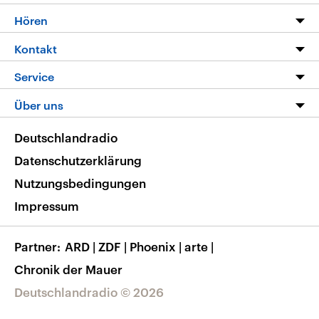
Programm
Hören
Alle Sendungen
Livestream
Kontakt
Die Nachrichten
Audios
Hörerservice
Service
Nachrichtenleicht
Podcasts
Social Media
FAQ
Über uns
Neue Beiträge auf dlf.de
Deutschlandfunk App
Newsletter
Deutschlandradio
Themen-Schwerpunkte
Nachrichten App
Deutschlandradio
Veranstaltungen
Presse
Frequenzen
Datenschutzerklärung
Musikliste
Ausbildung und Karriere
Nutzungsbedingungen
RSS
Transparenz
Impressum
Korrekturen
Barrierefreiheit
Partner
ARD
|
ZDF
|
Phoenix
|
arte
|
Chronik der Mauer
Deutschlandradio © 2026