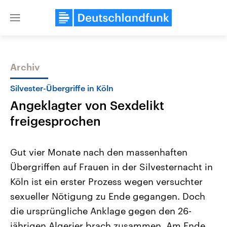
Close
menu
Archiv
Themen
Silvester-Übergriffe in Köln
Angeklagter von Sexdelikt
freigesprochen
Gut vier Monate nach den massenhaften
Übergriffen auf Frauen in der Silvesternacht in
Landtagswahl Sachsen-Anhalt
USA
Köln ist ein erster Prozess wegen versuchter
2026
Aktuelle Beiträge, Analys
Alle Informationen
Hintergründe
sexueller Nötigung zu Ende gegangen. Doch
Sachsen-Anhalt wählt am 6.
Wirtschaftlich und militäri
September 2026 einen neuen
gehören die Vereinigten S
die ursprüngliche Anklage gegen den 26-
Landtag. Seit 2021 wird das
den mächtigsten Ländern 
jährigen Algerier brach zusammen. Am Ende
Bundesland von einer Koalition aus
mit großem Einfluss auf d