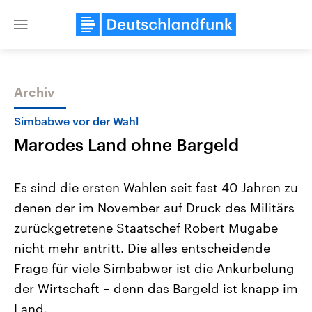
Close
menu
Archiv
Themen
Simbabwe vor der Wahl
Marodes Land ohne Bargeld
Es sind die ersten Wahlen seit fast 40 Jahren zu
denen der im November auf Druck des Militärs
zurückgetretene Staatschef Robert Mugabe
Landtagswahl Sachsen-Anhalt
USA
nicht mehr antritt. Die alles entscheidende
2026
Aktuelle Beiträge, Analys
Alle Informationen
Frage für viele Simbabwer ist die Ankurbelung
Hintergründe
Sachsen-Anhalt wählt am 6.
Wirtschaftlich und militäri
der Wirtschaft – denn das Bargeld ist knapp im
September 2026 einen neuen
gehören die Vereinigten S
Landtag. Seit 2021 wird das
den mächtigsten Ländern 
Land.
Bundesland von einer Koalition aus
mit großem Einfluss auf d