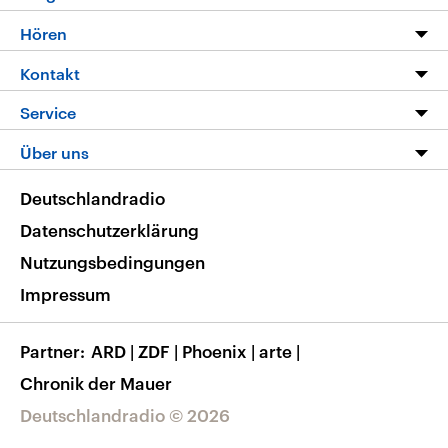
Programm
Hören
Alle Sendungen
Livestream
Kontakt
Die Nachrichten
Audios
Hörerservice
Service
Nachrichtenleicht
Podcasts
Social Media
FAQ
Über uns
Neue Beiträge auf dlf.de
Deutschlandfunk App
Newsletter
Deutschlandradio
Themen-Schwerpunkte
Nachrichten App
Deutschlandradio
Veranstaltungen
Presse
Frequenzen
Datenschutzerklärung
Musikliste
Ausbildung und Karriere
Nutzungsbedingungen
RSS
Transparenz
Impressum
Korrekturen
Barrierefreiheit
Partner
ARD
|
ZDF
|
Phoenix
|
arte
|
Chronik der Mauer
Deutschlandradio © 2026