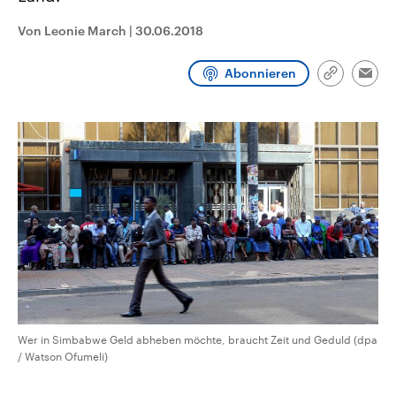
CDU, SPD und FDP regiert.-
aktuelle Weltgeschehen.
Umfragen, Prognosen,
Von Leonie March
|
30.06.2018
Wahlprogramme, aktuelle Berichte
Sendungen
Programm
Podcasts
und Hintergründe zu den Parteien
und Kandidaten der anstehenden
Abonnieren
Link
Wahl.
Emai
kopieren/te
Audio-Archiv
Wer in Simbabwe Geld abheben möchte, braucht Zeit und Geduld (dpa
/ Watson Ofumeli)