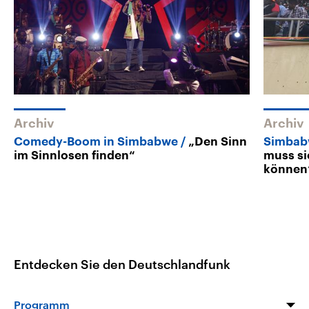
Archiv
Archiv
Comedy-Boom in Simbabwe
„Den Sinn
Simbab
im Sinnlosen finden“
muss si
können
Entdecken Sie den Deutschlandfunk
Programm