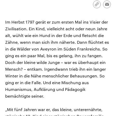
CDU, SPD und FDP regiert.-
aktuelle Weltgeschehen.
Link
Emai
Umfragen, Prognosen,
kopieren/te
Wahlprogramme, aktuelle Berichte
Sendungen
Programm
Podcasts
und Hintergründe zu den Parteien
und Kandidaten der anstehenden
Im Herbst 1797 gerät er zum ersten Mal ins Visier der
Wahl.
Zivilisation. Ein Kind, vielleicht acht oder neun Jahre
Audio-Archiv
alt, wühlt wie ein Hund in der Erde und fletscht die
Zähne, wenn man sich ihm näherte. Dann flüchtet es
in die Wälder von Aveyron im Süden Frankreichs. So
ging es ein paar Mal, bis es gelang, ihn zu fangen.
Doch der kleine wilde Junge – war es überhaupt ein
Mensch? – entkam. Irgendwann trieb ihn ein langer
Winter in die Nähe menschlicher Behausungen. So
ging er in die Falle. Und eine Mischung aus
Humanismus, Aufklärung und Pädagogik
bemächtigte seiner.
„Mit fünf Jahren war er, das kleine, unterernährte,