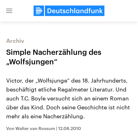
Close
menu
Archiv
Themen
Simple Nacherzählung des
„Wolfsjungen“
Victor, der „Wolfsjunge“ des 18. Jahrhunderts,
beschäftigt etliche Regalmeter Literatur. Und
auch T.C. Boyle versucht sich an einem Roman
über das Kind. Doch seine Geschichte ist nicht
Landtagswahl Sachsen-Anhalt
USA
2026
Aktuelle Beiträge, Analys
mehr als eine Nacherzählung.
Alle Informationen
Hintergründe
Sachsen-Anhalt wählt am 6.
Wirtschaftlich und militäri
September 2026 einen neuen
gehören die Vereinigten S
Von Walter van Rossum
|
12.08.2010
Landtag. Seit 2021 wird das
den mächtigsten Ländern 
Bundesland von einer Koalition aus
mit großem Einfluss auf d