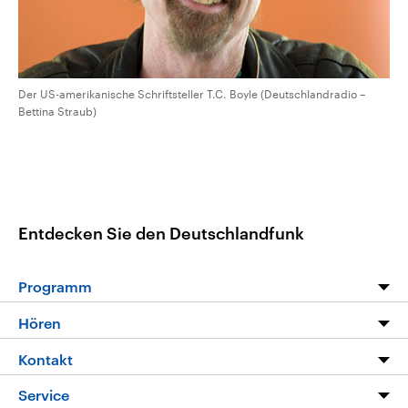
Der US-amerikanische Schriftsteller T.C. Boyle (Deutschlandradio –
Bettina Straub)
Entdecken Sie den Deutschlandfunk
Programm
Programm
Hören
Alle Sendungen
Livestream
Kontakt
Die Nachrichten
Audios
Hörerservice
Service
Nachrichtenleicht