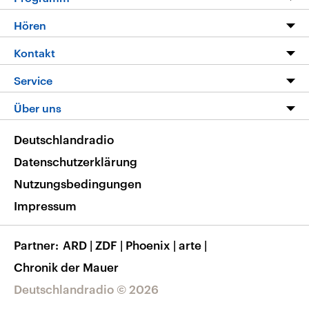
Programm
Hören
Alle Sendungen
Livestream
Kontakt
Die Nachrichten
Audios
Hörerservice
Service
Nachrichtenleicht
Podcasts
Social Media
FAQ
Über uns
Neue Beiträge auf dlf.de
Deutschlandfunk App
Newsletter
Deutschlandradio
Themen-Schwerpunkte
Nachrichten App
Deutschlandradio
Veranstaltungen
Presse
Frequenzen
Datenschutzerklärung
Musikliste
Ausbildung und Karriere
Nutzungsbedingungen
RSS
Transparenz
Impressum
Korrekturen
Barrierefreiheit
Partner
ARD
|
ZDF
|
Phoenix
|
arte
|
Chronik der Mauer
Deutschlandradio © 2026